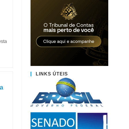
esta
LINKS ÚTEIS
ca
a