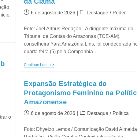
da Ciama
ação
6 de agosto de 2026
Destaque
/
Poder
ício,
Foto: Joel Arthus Redação - A dirigente máxima do
Tribunal de Contas do Amazonas (TCE-AM),
conselheira Yara Amazônia Lins, foi condecorada n
quarta-feira (5) pela Companhia…
eb
Continue Lendo
Expansão Estratégica do
Protagonismo Feminino na Políti
Amazonense
6 de agosto de 2026
Destaque
/
Política
rar o
Foto: Dhyeizo Lemos / Comunicação David Almeid
Redação - Visão Geral e Contextualização do