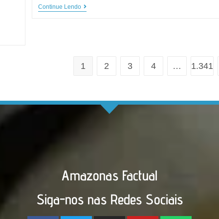
Continue Lendo
1
2
3
4
…
1.341
Amazonas Factual
Siga-nos nas Redes Sociais