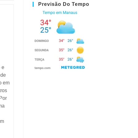
Previsão Do Tempo
 e
 de
po em
tros
 Por
ma
em