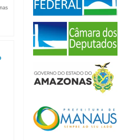
onas
o