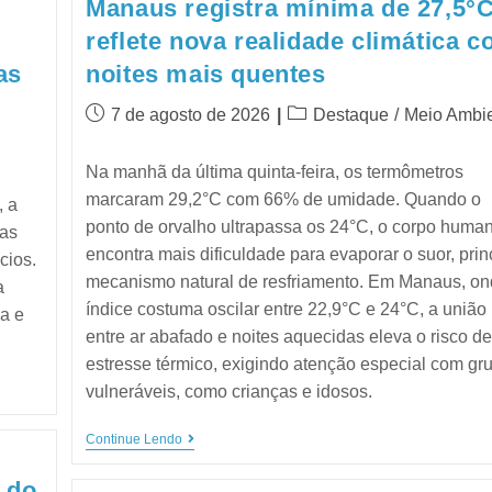
Manaus registra mínima de 27,5°C
reflete nova realidade climática 
as
noites mais quentes
7 de agosto de 2026
Destaque
/
Meio Ambi
Na manhã da última quinta-feira, os termômetros
marcaram 29,2°C com 66% de umidade. Quando o
, a
ponto de orvalho ultrapassa os 24°C, o corpo huma
tas
encontra mais dificuldade para evaporar o suor, prin
cios.
mecanismo natural de resfriamento. Em Manaus, on
a
índice costuma oscilar entre 22,9°C e 24°C, a união
ca e
entre ar abafado e noites aquecidas eleva o risco d
estresse térmico, exigindo atenção especial com gr
vulneráveis, como crianças e idosos.
Continue Lendo
 do