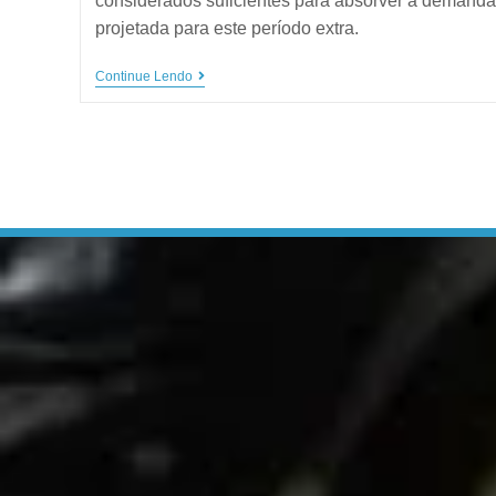
considerados suficientes para absorver a demanda
projetada para este período extra.
Continue Lendo