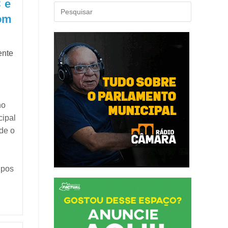
 e
com
ente
no
cipal
de o
e
upos