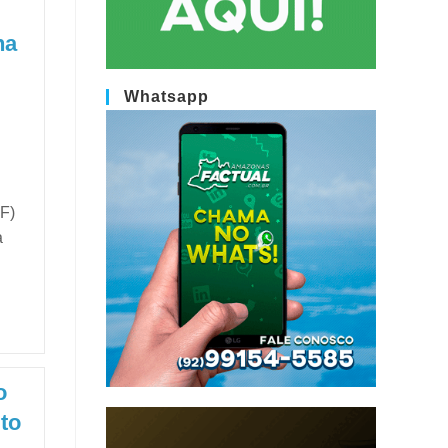
na
Whatsapp
TF)
a
o
to