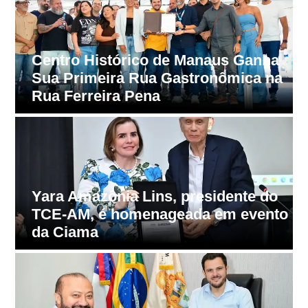
Supremo Tribunal Federal garante
a
isenção fiscal integral na compra de
a
veículos para todas as pessoas com
deficiência e TEA
Preparação para o Verão
o
Amazônico: O Cronograma de
to
Restabelecimento de Água em
Manaus