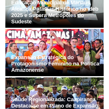
b
Prazo ampliado: Desenrola Brasil
2.0 estende negociações de dívidas
bancárias até 31 de agosto
Partido Liberal oficializa candidatura
a
da Professora Maria do Carmo ao
Governo do Amazonas
Magistratura sob novas regras: CNJ
substitui aposentadoria compulsória