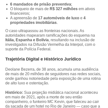
6 mandados de prisão preventiva
;
O bloqueio de mais de
R$ 327 milhões
em ativos
financeiros;
A apreensão de
17 automóveis de luxo
e
4
propriedades imobiliárias
.
O caso ultrapassou as fronteiras nacionais. As
autoridades mapearam ramificações do esquema na
Itália, Espanha e Bolívia
, resultando na inclusão de
investigados na Difusão Vermelha da Interpol, com o
suporte da Polícia Federal.
Trajetória Digital e Histórico Jurídico
Deolane Bezerra, de 38 anos, acumula uma audiência
de mais de 20 milhões de seguidores nas redes sociais,
onde ganhou notoriedade pela exposição de uma rotina
de alto luxo e ostentação.
Histórico:
Sua projeção midiática nacional aconteceu
em maio de 2021, após a morte de seu então
companheiro, o funkeiro MC Kevin, que faleceu ao cair
da sacada de um hotel no Rio de Janeiro — caso que a