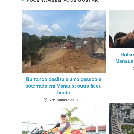
VOCÊ TAMBÉM PODE GOSTAR
Bolso
Manaus 
Barranco desliza e uma pessoa é
soterrada em Manaus; outra ficou
ferida
5 de outubro de 2021