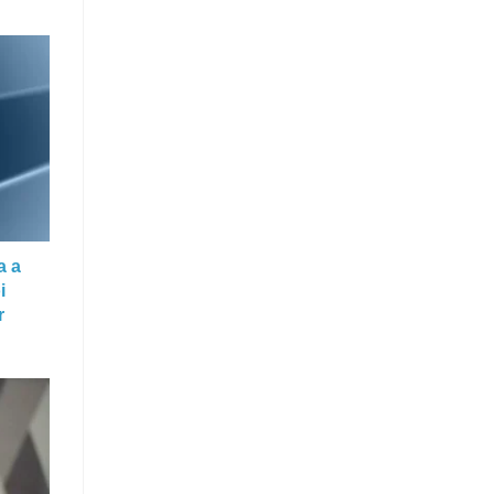
a a
i
r