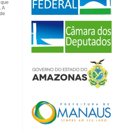
 que
. A
 de