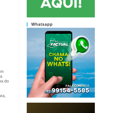
Whatsapp
em
 a
pa do
ura,