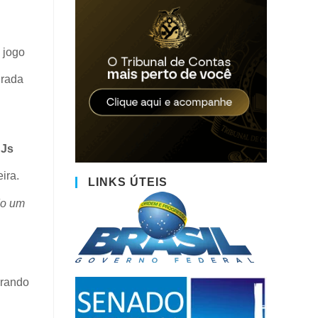
 jogo
urada
Js
ira.
LINKS ÚTEIS
do um
orando