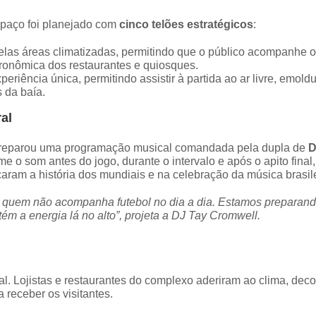
spaço foi planejado com
cinco telões estratégicos
:
pelas áreas climatizadas, permitindo que o público acompanhe o
ronômica dos restaurantes e quiosques.
eriência única, permitindo assistir à partida ao ar livre, emold
 da baía.
al
o preparou uma programação musical comandada pela dupla de
D
o som antes do jogo, durante o intervalo e após o apito final,
aram a história dos mundiais e na celebração da música brasile
ve quem não acompanha futebol no dia a dia. Estamos preparan
ém a energia lá no alto”, projeta a DJ Tay Cromwell.
l. Lojistas e restaurantes do complexo aderiram ao clima, dec
receber os visitantes.