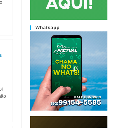
ão
Whatsapp
a
oi
não