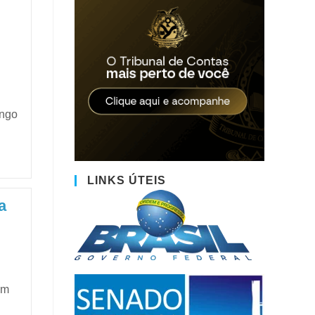
ingo
LINKS ÚTEIS
a
em