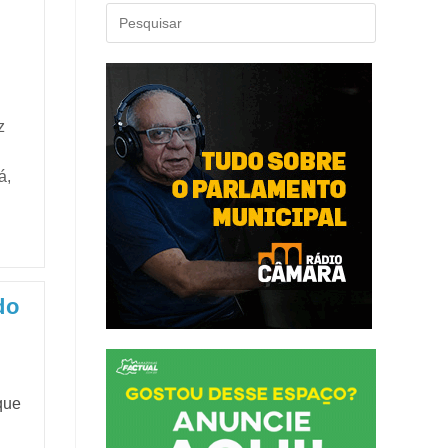
z
á,
do
que