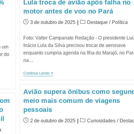
2%
Lula troca de avião após falha no
motor antes de voo no Pará
3 de outubro de 2025
Destaque
/
Política
Foto: Valter Campanato Redação - O presidente Lui
Inácio Lula da Silva precisou trocar de aeronave
s um
enquanto cumpria agenda na Ilha do Marajó, no Par
or do
na…
Continue Lendo
Avião supera ônibus como segun
com
meio mais comum de viagens
o
pessoais
il
2 de outubro de 2025
Curiosidades
/
Desta
a