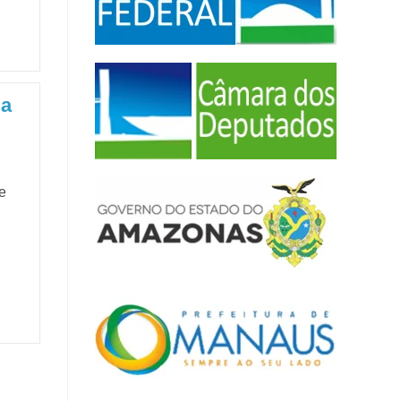
da
s
e