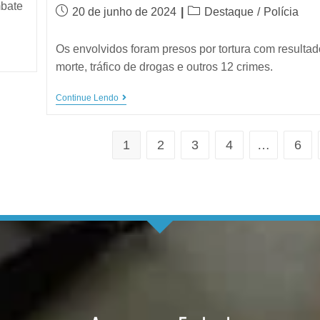
mbate
20 de junho de 2024
Destaque
/
Polícia
Os envolvidos foram presos por tortura com resultad
morte, tráfico de drogas e outros 12 crimes.
Continue Lendo
1
2
3
4
…
6