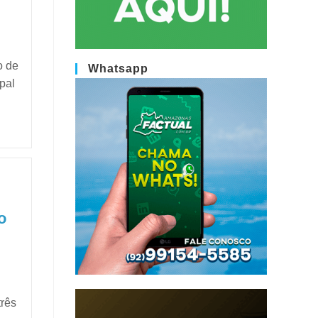
o de
Whatsapp
pal
o
três