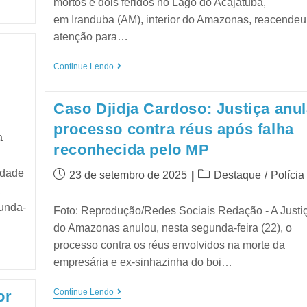
mortos e dois feridos no Lago do Acajatuba,
em Iranduba (AM), interior do Amazonas, reacendeu
atenção para…
Continue Lendo
Caso Djidja Cardoso: Justiça anu
processo contra réus após falha
a
reconhecida pelo MP
idade
23 de setembro de 2025
Destaque
/
Polícia
,
unda-
Foto: Reprodução/Redes Sociais Redação - A Justi
do Amazonas anulou, nesta segunda-feira (22), o
processo contra os réus envolvidos na morte da
empresária e ex-sinhazinha do boi…
Continue Lendo
or