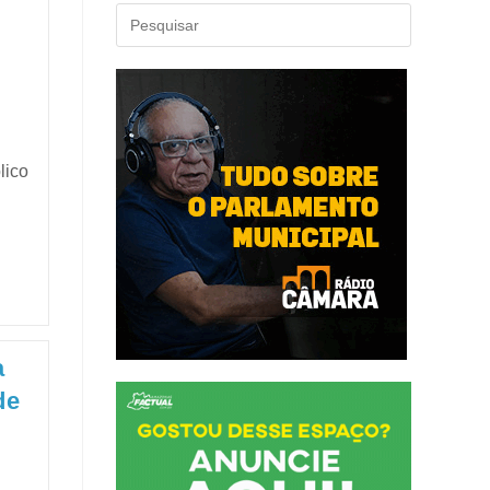
lico
a
de