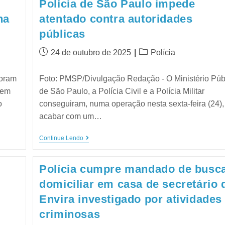
Polícia de São Paulo impede
na
atentado contra autoridades
públicas
24 de outubro de 2025
Polícia
foram
Foto: PMSP/Divulgação Redação - O Ministério Púb
, em
de São Paulo, a Polícia Civil e a Polícia Militar
o
conseguiram, numa operação nesta sexta-feira (24),
acabar com um…
Continue Lendo
Polícia cumpre mandado de busc
domiciliar em casa de secretário 
Envira investigado por atividades
criminosas