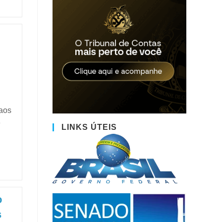
 aos
e
LINKS ÚTEIS
o
s