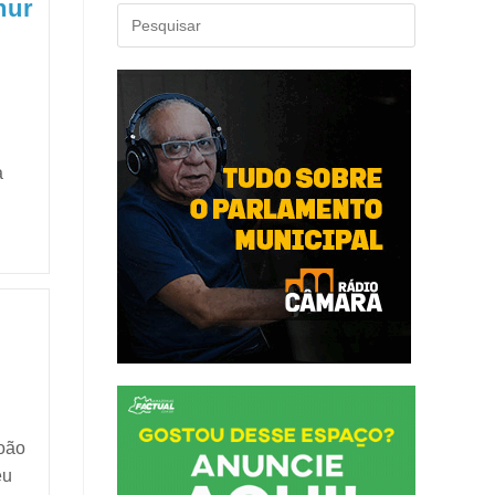
hur
a
João
eu