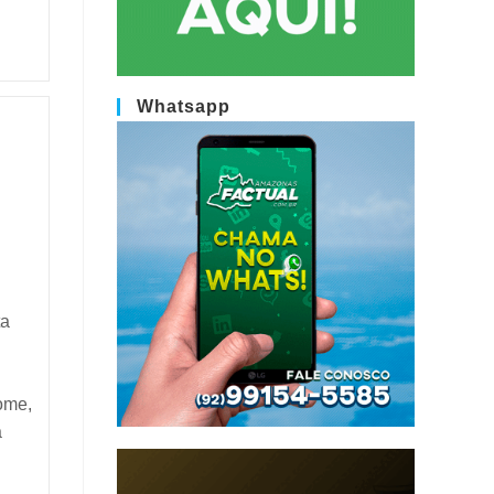
Whatsapp
ta
ome,
a