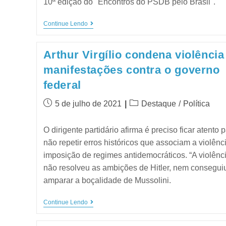
10ª edição do "Encontros do PSDB pelo Brasil".
Continue Lendo
Arthur Virgílio condena violênci
manifestações contra o governo
federal
5 de julho de 2021
Destaque
/
Política
O dirigente partidário afirma é preciso ficar atento 
não repetir erros históricos que associam a violênc
imposição de regimes antidemocráticos. “A violênc
não resolveu as ambições de Hitler, nem consegui
amparar a boçalidade de Mussolini.
Continue Lendo