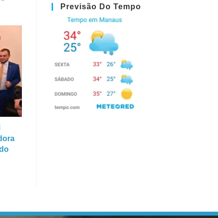
Previsão Do Tempo
M
dora
 do