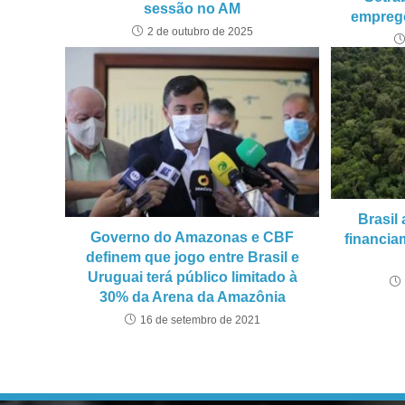
sessão no AM
emprego
2 de outubro de 2025
Brasil
Governo do Amazonas e CBF
financia
definem que jogo entre Brasil e
Uruguai terá público limitado à
30% da Arena da Amazônia
16 de setembro de 2021