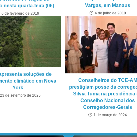
Vargas, em Manaus
 nesta quarta-feira (06)
4 de julho de 2019
6 de fevereiro de 2019
 apresenta soluções de
Conselheiros do TCE-A
mento climático em Nova
prestigiam posse da correge
York
Silvia Tuma na presidência
23 de setembro de 2025
Conselho Nacional dos
Corregedores-Gerais
1 de março de 2024