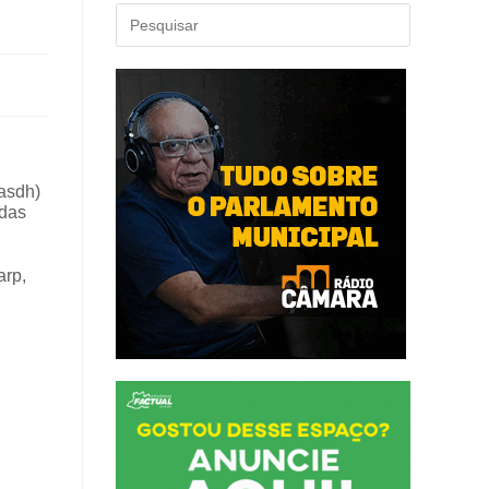
asdh)
 das
arp,