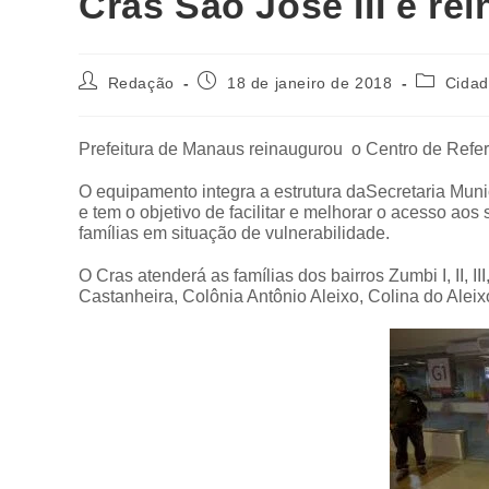
Cras São José III é re
Redação
18 de janeiro de 2018
Cida
Prefeitura de Manaus reinaugurou o Centro de Referên
O equipamento integra a estrutura daSecretaria Mun
e tem o objetivo de facilitar e melhorar o acesso ao
famílias em situação de vulnerabilidade.
O Cras atenderá as famílias dos bairros Zumbi I, I
Castanheira, Colônia Antônio Aleixo, Colina do Alei