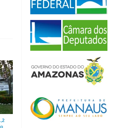
1,2
io