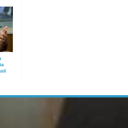
a
ia
sil