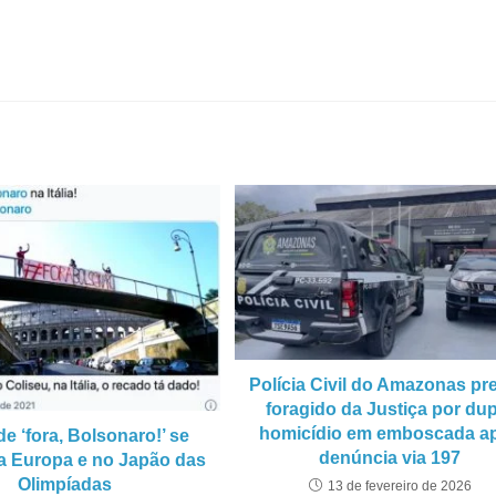
Polícia Civil do Amazonas pr
foragido da Justiça por du
homicídio em emboscada a
de ‘fora, Bolsonaro!’ se
denúncia via 197
 Europa e no Japão das
Olimpíadas
13 de fevereiro de 2026