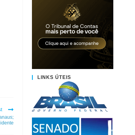
LINKS ÚTEIS
t
anaus;
cidente