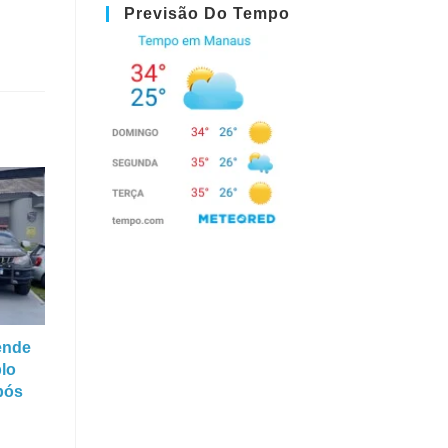
Previsão Do Tempo
ende
plo
pós