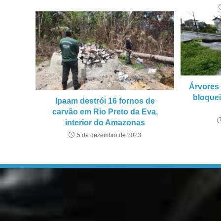
Árvores
bloquei
Ipaam destrói 16 fornos de
carvão em Rio Preto da Eva,
interior do Amazonas
5 de dezembro de 2023