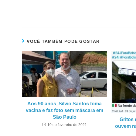
VOCÊ TAMBÉM PODE GOSTAR
Aos 90 anos, Silvio Santos toma
vacina e faz foto sem máscara em
São Paulo
Gritos 
10 de fevereiro de 2021
ouvem na