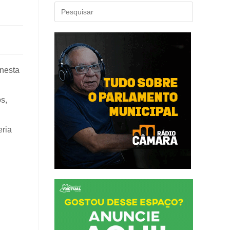
nesta
s,
eria