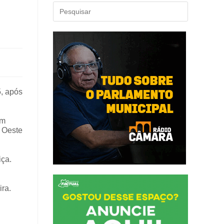
5, após
am
s Oeste
iça.
ira.