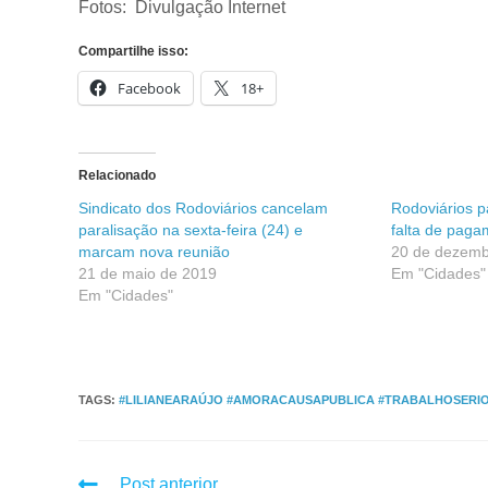
Fotos: Divulgação Internet
Compartilhe isso:
Facebook
18+
Relacionado
Sindicato dos Rodoviários cancelam
Rodoviários p
paralisação na sexta-feira (24) e
falta de paga
marcam nova reunião
20 de dezemb
21 de maio de 2019
Em "Cidades"
Em "Cidades"
TAGS
:
#LILIANEARAÚJO #AMORACAUSAPUBLICA #TRABALHOSERI
Post anterior