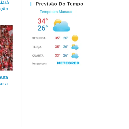
iará
Previsão Do Tempo
ição
puta
ar a