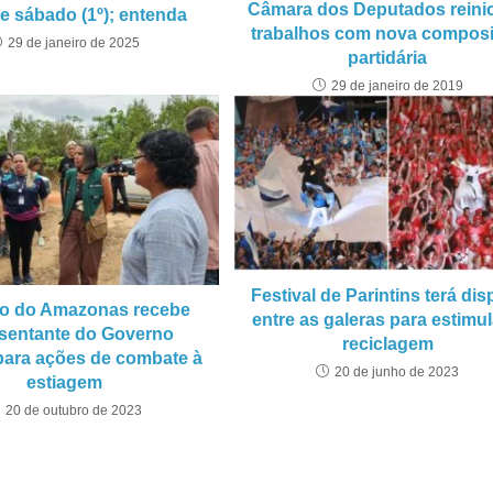
Câmara dos Deputados reinic
de sábado (1º); entenda
trabalhos com nova compos
29 de janeiro de 2025
partidária
29 de janeiro de 2019
Festival de Parintins terá dis
o do Amazonas recebe
entre as galeras para estimul
esentante do Governo
reciclagem
para ações de combate à
20 de junho de 2023
estiagem
20 de outubro de 2023