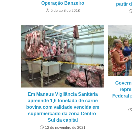
Operação Banzeiro
partir 
5 de abril de 2018
Govern
repr
Em Manaus Vigilância Sanitária
Federal 
apreende 1,6 tonelada de carne
bovina com validade vencida em
supermercado da zona Centro-
Sul da capital
12 de novembro de 2021