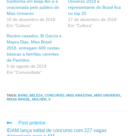
tranforma em beija-flor e é
Universo 2018 e
ovacionada pelo público do
representante do Brasil fica
Miss Universo
no top 20
10 de dezembro de 2018
17 de dezembro de 2018
Em "Cultura"
Em "Cultura"
Recém-casados, Bi Garcia e
Mayra Dias, Miss Brasil
2018, entregam 600 cestas
básicas a famílias carentes
de Parintins
5 de agosto de 2019
Em "Comunidade"
TAGS
:
BAND
,
BELEZA
,
CONCURSO
,
MISS AMAZONA
,
MISS UNIVERSO
,
MISSA BRASIL
,
MULHER
,
S
Post anterior
IDAM lança edital de concurso com 227 vagas