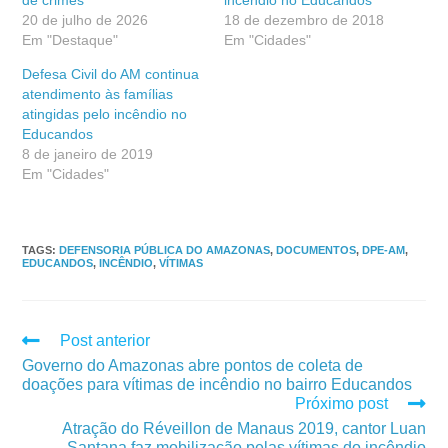
de crimes
incêndio no Educandos
20 de julho de 2026
18 de dezembro de 2018
Em "Destaque"
Em "Cidades"
Defesa Civil do AM continua
atendimento às famílias
atingidas pelo incêndio no
Educandos
8 de janeiro de 2019
Em "Cidades"
TAGS
:
DEFENSORIA PÚBLICA DO AMAZONAS
,
DOCUMENTOS
,
DPE-AM
,
EDUCANDOS
,
INCÊNDIO
,
VÍTIMAS
Post anterior
Governo do Amazonas abre pontos de coleta de
doações para vítimas de incêndio no bairro Educandos
Próximo post
Atração do Réveillon de Manaus 2019, cantor Luan
Santana faz mobilização pelas vítimas do incêndio