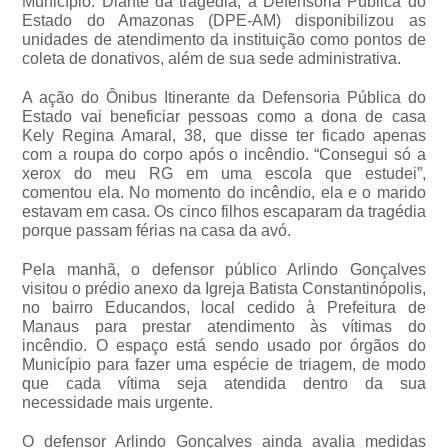
Município. Diante da tragédia, a Defensoria Pública do
Estado do Amazonas (DPE-AM) disponibilizou as
unidades de atendimento da instituição como pontos de
coleta de donativos, além de sua sede administrativa.
A ação do Ônibus Itinerante da Defensoria Pública do
Estado vai beneficiar pessoas como a dona de casa
Kely Regina Amaral, 38, que disse ter ficado apenas
com a roupa do corpo após o incêndio. “Consegui só a
xerox do meu RG em uma escola que estudei”,
comentou ela. No momento do incêndio, ela e o marido
estavam em casa. Os cinco filhos escaparam da tragédia
porque passam férias na casa da avó.
Pela manhã, o defensor público Arlindo Gonçalves
visitou o prédio anexo da Igreja Batista Constantinópolis,
no bairro Educandos, local cedido à Prefeitura de
Manaus para prestar atendimento às vítimas do
incêndio. O espaço está sendo usado por órgãos do
Município para fazer uma espécie de triagem, de modo
que cada vítima seja atendida dentro da sua
necessidade mais urgente.
O defensor Arlindo Gonçalves ainda avalia medidas