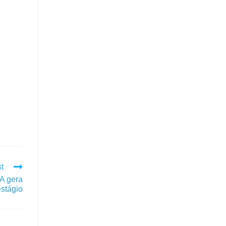
t
A gera
estágio