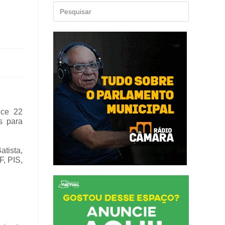
ece 22
s para
atista,
, PIS,