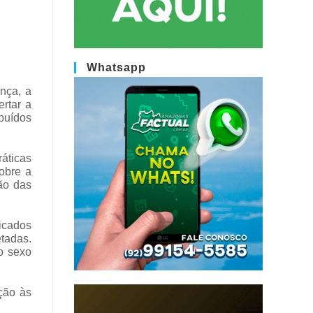
Whatsapp
nça, a
ertar a
ibuídos
áticas
obre a
ão das
icados
etadas.
o sexo
ção às