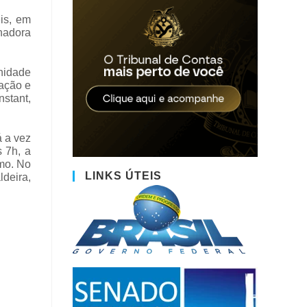
is, em
nadora
Unidade
zação e
stant,
á a vez
s 7h, a
mo. No
LINKS ÚTEIS
deira,