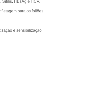
, Sífilis, HBsAg e HCV.
nfletagem para os foliões.
tização e sensibilização.