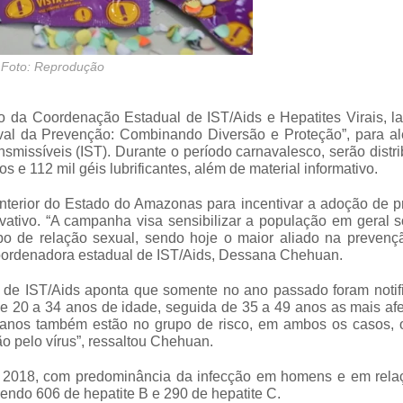
Foto: Reprodução
 da Coordenação Estadual de IST/Aids e Hepatites Virais, la
aval da Prevenção: Combinando Diversão e Proteção”, para al
missíveis (IST). Durante o período carnavalesco, serão distr
 e 112 mil géis lubrificantes, além de material informativo.
terior do Estado do Amazonas para incentivar a adoção de pr
ativo. “A campanha visa sensibilizar a população em geral s
ipo de relação sexual, sendo hoje o maior aliado na prevenç
coordenadora estadual de IST/Aids, Dessana Chehuan.
de IST/Aids aponta que somente no ano passado foram notif
de 20 a 34 anos de idade, seguida de 35 a 49 anos as mais af
9 anos também estão no grupo de risco, em ambos os casos, 
o pelo vírus”, ressaltou Chehuan.
em 2018, com predominância da infecção em homens e em rela
sendo 606 de hepatite B e 290 de hepatite C.