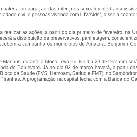
ombater a propagação das infecções sexualmente transmissíve
iedade civil e pessoas vivendo com HIV/Aids”, disse a coorde
 realizar as ações, a partir do dia primeiro de fevereiro, na 
erá a distribuição de preservativos, panfletagem, conscienti
recebem a campanha os municípios de Amaturá, Benjamin Con
 Manaus, durante o Bloco Leva Eu. No dia 23 de fevereiro ser
nda do Boulevard. Já no dia 02 de março haverá, a partir da
te no Bloco da Saúde (FVS, Hemoam, Seduc e FMT), no Sambódro
 Piranhas. A programação na capital fecha com a Banda do Cal