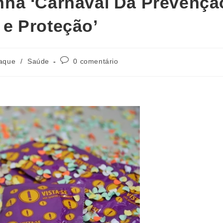
ha ‘Carnaval Da Prevençã
e Proteção’
aque
/
Saúde
0 comentário