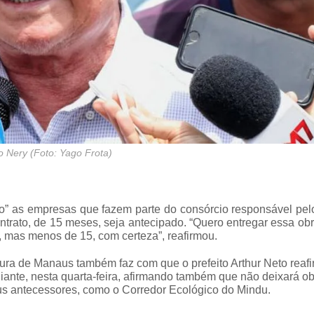
no Nery (Foto: Yago Frota)
to” as empresas que fazem parte do consórcio responsável pe
ntrato, de 15 meses, seja antecipado. “Quero entregar essa ob
, mas menos de 15, com certeza”, reafirmou.
eitura de Manaus também faz com que o prefeito Arthur Neto reaf
diante, nesta quarta-feira, afirmando também que não deixará o
eus antecessores, como o Corredor Ecológico do Mindu.