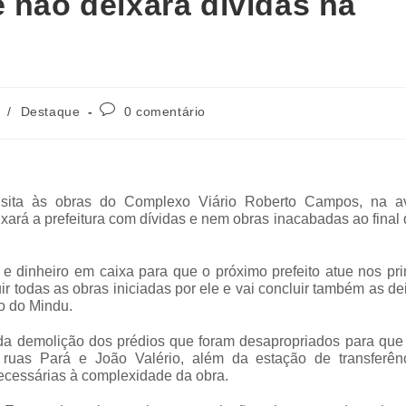
 não deixará dividas na
/
Destaque
0 comentário
e visita às obras do Complexo Viário Roberto Campos, na a
ixará a prefeitura com dívidas e nem obras inacabadas ao final
 e dinheiro em caixa para que o próximo prefeito atue nos pr
ir todas as obras iniciadas por ele e vai concluir também as d
co do Mindu.
 da demolição dos prédios que foram desapropriados para que
 ruas Pará e João Valério, além da estação de transferên
necessárias à complexidade da obra.