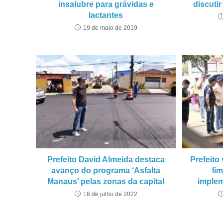
insalubre para grávidas e
discuti
lactantes
19 de maio de 2019
Prefeito David Almeida destaca
Prefeito 
avanço do programa ‘Asfalta
li
Manaus’ pelas zonas da capital
implem
16 de julho de 2022