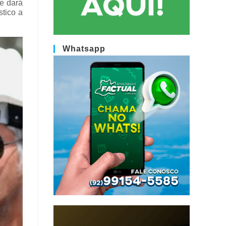
ue dará
stico a
Whatsapp