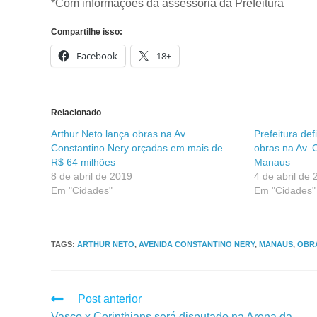
*Com informações da assessoria da Prefeitura
Compartilhe isso:
Facebook
18+
Relacionado
Arthur Neto lança obras na Av.
Prefeitura def
Constantino Nery orçadas em mais de
obras na Av. 
R$ 64 milhões
Manaus
8 de abril de 2019
4 de abril de
Em "Cidades"
Em "Cidades"
TAGS
:
ARTHUR NETO
,
AVENIDA CONSTANTINO NERY
,
MANAUS
,
OBR
Post anterior
Vasco x Corinthians será disputado na Arena da