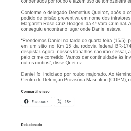
condenados por roubo e fazem uso de tornozeleira ele
Conforme o delegado Demetrius Queiroz, após a con
pedido de prisão preventiva em nome dos infratores. 
Margareth Rose Cruz Hoagen, da 4ª Vara Criminal. A
conseguiu encontrar o lugar onde Daniel estava.
“Prendemos Daniel na tarde de quarta-feira (15/5), 
em um sítio no Km 15 da rodovia federal BR-174. 
despistar. Agora, nossos trabalhos não irão cessar,
pelo crime cometido. Vamos dar continuidade às in
outros roubos”, disse Queiroz.
Daniel foi indiciado por roubo majorado. Ao térm
Centro de Detenção Provisória Masculino (CDPM), o
Compartilhe isso:
Facebook
18+
Relacionado