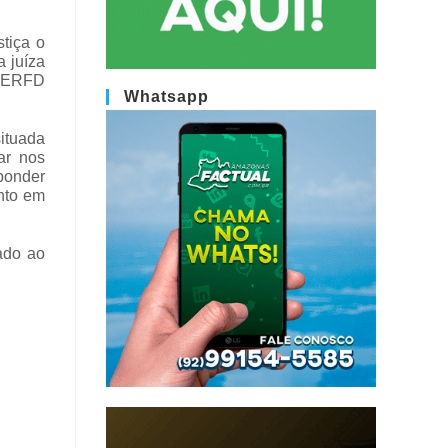
tiça o
a juíza
a DERFD
Whatsapp
situada
ar nos
sponder
nto em
ado ao