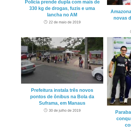
Polícia prende dupla com mais de
330 kg de drogas, fuzis e uma
Amazonas
lancha no AM
novas d
22 de maio de 2019
Prefeitura instala três novos
pontos de ônibus na Bola da
Suframa, em Manaus
30 de julho de 2019
Paraba
conqu
co