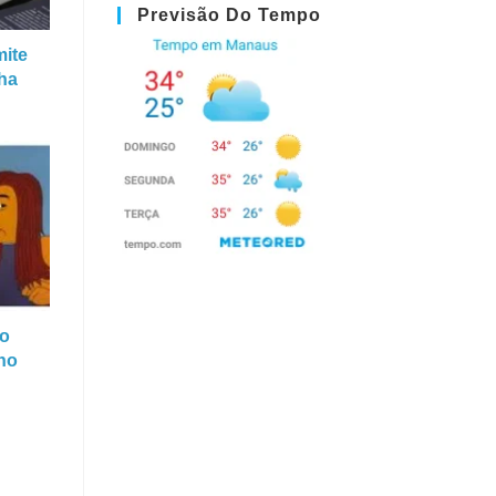
Previsão Do Tempo
mite
cha
 o
no