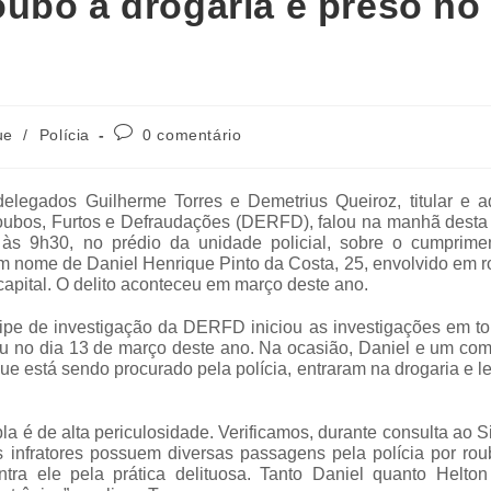
ubo a drogaria é preso no
ue
/
Polícia
0 comentário
elegados Guilherme Torres e Demetrius Queiroz, titular e ad
oubos, Furtos e Defraudações (DERFD), falou na manhã desta 
da às 9h30, no prédio da unidade policial, sobre o cumprime
m nome de Daniel Henrique Pinto da Costa, 25, envolvido em r
capital. O delito aconteceu em março deste ano.
ipe de investigação da DERFD iniciou as investigações em to
u no dia 13 de março deste ano. Na ocasião, Daniel e um com
que está sendo procurado pela polícia, entraram na drogaria e 
la é de alta periculosidade. Verificamos, durante consulta ao 
s infratores possuem diversas passagens pela polícia por rou
tra ele pela prática delituosa. Tanto Daniel quanto Helton