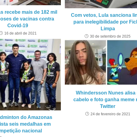
 recebe mais de 182 mil
Com vetos, Lula sanciona li
oses de vacinas contra
para inelegibilidade por Fi
Covid-19
Limpa
16 de abril de 2021
30 de setembro de 2025
Whindersson Nunes alisa
cabelo e foto ganha meme 
Twitter
24 de fevereiro de 2021
dminton do Amazonas
ista seis medalhas em
mpetição nacional