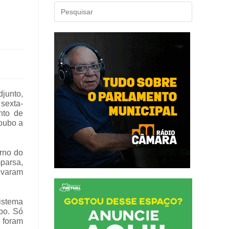
junto,
sexta-
nto de
oubo a
rno do
parsa,
levaram
Sistema
bo. Só
 foram