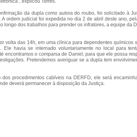
trônica”, explicou Torres.
firmação da dupla como autora do roubo, foi solicitado à Jus
A ordem judicial foi expedida no dia 2 de abril deste ano, pel
o longo dos trabalhos para prender os infratores, a equipe d
por volta das 14h, em uma clínica para dependentes químicos 
Ele havia se internado voluntariamente no local para tent
 até encontramos o comparsa de Daniel, para que ele possa re
vestigações. Pretendemos averiguar se a dupla tem envolvime
ino dos procedimentos cabíveis na DERFD, ele será encaminh
nde deverá permanecer à disposição da Justiça.