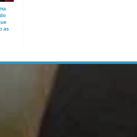
ima
 do
que
o as