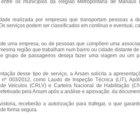
 entre os municípios da Região Metropolitana de Manaus
ade realizada por empresas que transportam pessoas a de
Os serviços podem ser classificados em contínuo e eventual, 
ios de uma empresa, ou de pessoas que compõem uma associa
mesma região que trabalham num bairro ou cidade distante de 
de grupo de passageiros deseja fazer uma viagem ou um p
tação desse tipo de serviço, a Arsam solicita a apresentaç
 nº 003/2012, como Laudo de Inspeção Técnica (LIT), Apól
 de Veículos (CRLV) e Carteira Nacional de Habilitação (C
 é efetivado pela Arsam após a análise e aprovação da documen
vistoria, receberão a autorização para trafegar, o que garant
 de forma segura.