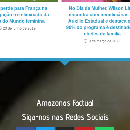
l perde para França na
No Dia da Mulher, Wilson L
gação e é eliminado da
encontra com beneficiárias
 do Mundo feminina
Auxílio Estadual e destaca 
90% do programa é destinad
23 de junho de 2019
chefes de família
8 de março de 2023
Amazonas Factual
Siga-nos nas Redes Sociais