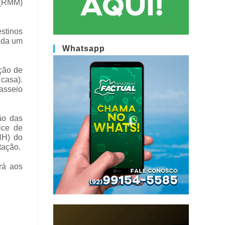
 (RMM)
stinos
cada um
Whatsapp
ção de
casa).
asseio
ão das
ice de
NH) do
tação.
irá aos