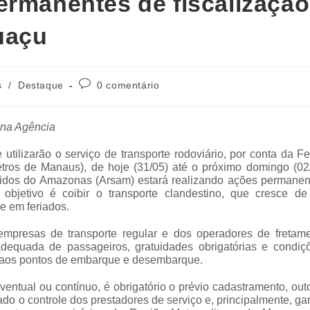
ermanentes de fiscalização
uaçu
s
/
Destaque
0 comentário
 na Agência
tilizarão o serviço de transporte rodoviário, por conta da F
tros de Manaus), de hoje (31/05) até o próximo domingo (02/
idos do Amazonas (Arsam) estará realizando ações permanen
objetivo é coibir o transporte clandestino, que cresce de
 e em feriados.
 empresas de transporte regular e dos operadores de fretame
 adequada de passageiros, gratuidades obrigatórias e condiç
a aos pontos de embarque e desembarque.
ventual ou contínuo, é obrigatório o prévio cadastramento, ou
do o controle dos prestadores de serviço e, principalmente, ga