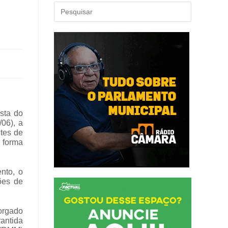
esta do
06), a
tes de
 forma
nto, o
ões de
torgado
rantida