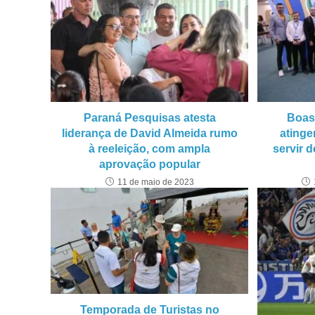
Paraná Pesquisas atesta
Boas
liderança de David Almeida rumo
ating
à reeleição, com ampla
servir 
aprovação popular
11 de maio de 2023
Temporada de Turistas no