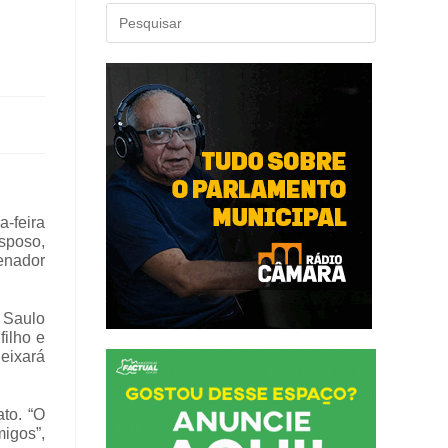
a-feira
esposo,
enador
. Saulo
filho e
eixará
to. “O
igos”,