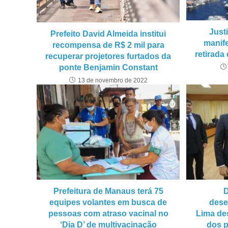
Just
Prefeito David Almeida institui
manif
recompensa de R$ 2 mil para
retirada
recuperar projetores furtados da
ponte Benjamin Constant
13 de novembro de 2022
Prefeitura de Manaus terá 75
D
equipes volantes em busca de
dese
pessoas com atraso vacinal no
Lima de
‘Dia D’ de multivacinação
dos p