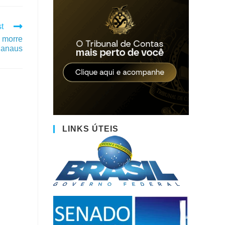
t
 morre
Manaus
LINKS ÚTEIS