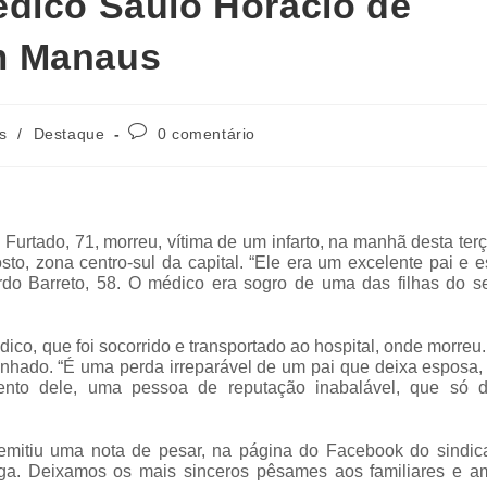
édico Saulo Horácio de
m Manaus
s
/
Destaque
0 comentário
rtado, 71, morreu, vítima de um infarto, na manhã desta terç
to, zona centro-sul da capital. “Ele era um excelente pai e 
ardo Barreto, 58. O médico era sogro de uma das filhas do s
dico, que foi socorrido e transportado ao hospital, onde morreu
nhado. “É uma perda irreparável de um pai que deixa esposa, 
ento dele, uma pessoa de reputação inabalável, que só d
itiu uma nota de pesar, na página do Facebook do sindica
a. Deixamos os mais sinceros pêsames aos familiares e am