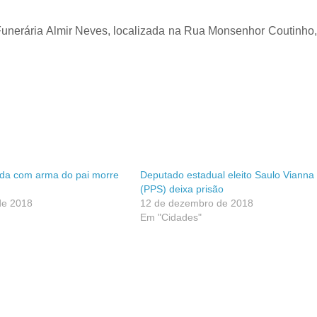
a Funerária Almir Neves, localizada na Rua Monsenhor Coutinho,
ada com arma do pai morre
Deputado estadual eleito Saulo Vianna
(PPS) deixa prisão
de 2018
12 de dezembro de 2018
Em "Cidades"