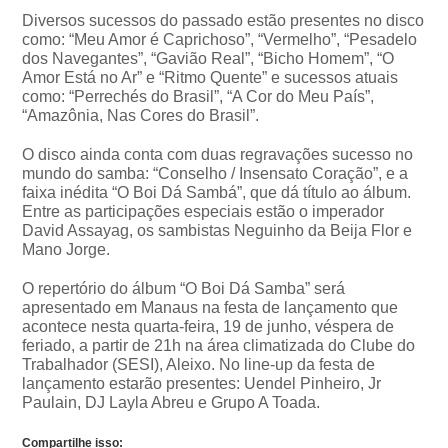
Diversos sucessos do passado estão presentes no disco
como: “Meu Amor é Caprichoso”, “Vermelho”, “Pesadelo
dos Navegantes”, “Gavião Real”, “Bicho Homem”, “O
Amor Está no Ar” e “Ritmo Quente” e sucessos atuais
como: “Perrechés do Brasil”, “A Cor do Meu País”,
“Amazônia, Nas Cores do Brasil”.
O disco ainda conta com duas regravações sucesso no
mundo do samba: “Conselho / Insensato Coração”, e a
faixa inédita “O Boi Dá Sambá”, que dá título ao álbum.
Entre as participações especiais estão o imperador
David Assayag, os sambistas Neguinho da Beija Flor e
Mano Jorge.
O repertório do álbum “O Boi Dá Samba” será
apresentado em Manaus na festa de lançamento que
acontece nesta quarta-feira, 19 de junho, véspera de
feriado, a partir de 21h na área climatizada do Clube do
Trabalhador (SESI), Aleixo. No line-up da festa de
lançamento estarão presentes: Uendel Pinheiro, Jr
Paulain, DJ Layla Abreu e Grupo A Toada.
Compartilhe isso: