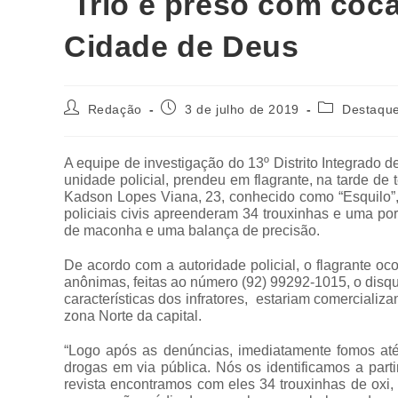
Trio é preso com coca
Cidade de Deus
Redação
3 de julho de 2019
Destaqu
A equipe de investigação do 13º Distrito Integrado 
unidade policial, prendeu em flagrante, na tarde de t
Kadson Lopes Viana, 23, conhecido como “Esquilo”
policiais civis apreenderam 34 trouxinhas e uma p
de maconha e uma balança de precisão.
De acordo com a autoridade policial, o flagrante oc
anônimas, feitas ao número (92) 99292-1015, o disqu
características dos infratores, estariam comerciali
zona Norte da capital.
“Logo após as denúncias, imediatamente fomos até
drogas em via pública. Nós os identificamos a part
revista encontramos com eles 34 trouxinhas de ox