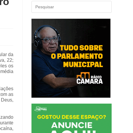
ro
ular da
va, 22;
les os
 média
elações
 com as
e Deus,
izando
Durante
caína,