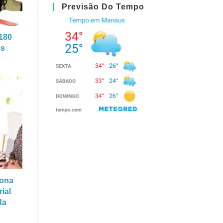
Previsão Do Tempo
 180
os
iona
rial
da