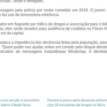
isão”, disse o delegado.
ssagem pela polícia por roubo cometido em 2018. O jovem 
faz uso de tornozeleira eletrônica.
os em flagrante por tráfico de drogas e associação para o trá
a, eles serão levados para audiência de custódia no Fórum M
sul da capital.
staca a importância das denúncias feitas pela população, para
. “Quem puder nos ajudar, entrar em contato pelo disque-denú
 aplicativo de mensagens instantâneas WhatsApp. A identid
o com porção e trouxinhas
Homem é preso após denúncia anôni
 bairro Cidade Nova
com 26 trouxinhas de drogas no Novo