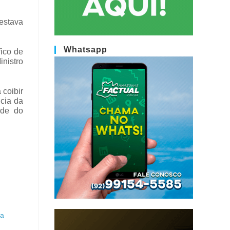
estava
Whatsapp
fico de
inistro
 coibir
ncia da
ade do
ma