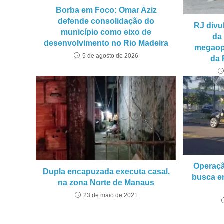
Borba em Foco: Omar Aziz
defende consolidação do
RJ divu
município como eixo de
da
desenvolvimento no Rio Madeira
megaop
5 de agosto de 2026
da 
Operaçã
Dupla encapuzada executa casal,
busca e
na zona Norte de Manaus
23 de maio de 2021