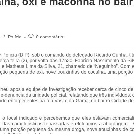
ína, oxi e maconha no bair
e
/
Polícia
0 comentário
de Polícia (DIP), sob o comando do delegado Ricardo Cunha, tit
erça-feira (2), por volta das 17h30, Fabrício Nascimento da Sil
, e Matheus Lima da Silva, 21, chamado de “Neguinho”. Com e
orção pequena de oxi, nove trouxinhas de cocaína, uma porção
orreu após a equipe de investigação receber cerca de cinco d
e-denúncia da unidade policial, relatando que três indivíduos,
zando entorpecentes na rua Vasco da Gama, no bairro Cidade d
 o local indicado e percebemos que eles estavam comercial
ir das características repassadas e efetuamos a abordagem. 
i, uma porção pequena da mesma droga, nove trouxinhas de co