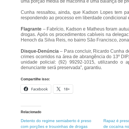
uma porção média de maconha e uma balança de prec
Cunha ressaltou, ainda, que Kadson Lopes tem pa
respondendo ao processo em liberdade condicional e 
Flagrante
– Fabrício, Kadson e Matheus foram autuad
drogas. Após os procedimentos cabíveis na delegaci
Henoch da Silva Reis, no bairro São Francisco, zona 
Disque-Denúncia
– Para concluir, Ricardo Cunha de
crimes ocorridos na área de abrangência do 13º DIP
unidade policial: (92) 99292-1015, utilizando o
denunciante será preservada”, garantiu.
Compartilhe isso:
Facebook
18+
Relacionado
Detento do regime semiaberto é preso
Rapaz é pres
com porções e trouxinhas de drogas
de cocaína no