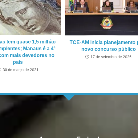
s tem quase 1,5 milhão
TCE-AM inicia planejamento 
mplentes; Manaus é a 4ª
novo concurso público
com mais devedores no
17 de setembro de 2025
país
30 de março de 2021