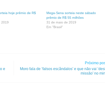
rteia hoje prêmio de R$
Mega-Sena sorteia neste sábado
prêmio de R$ 55 milhões
e 2019
31 de maio de 2019
Em "Brasil"
Próximo pos
ão e
Moro fala de ‘falsos escândalos’ e que não vai ‘desi
missão’ no min