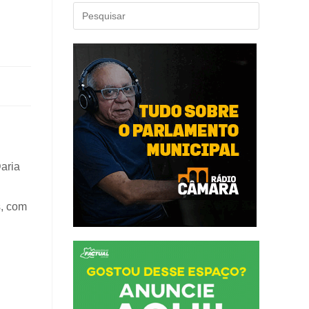
aria
s, com