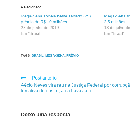
Relacionado
Mega-Sena sorteia neste sábado (29)
Mega-Sena so
prêmio de R$ 10 milhões
2,5 milhões
28 de junho de 2019
13 de julho d
Em "Brasil"
Em "Brasil"
TAGS
:
BRASIL
,
MEGA-SENA
,
PRÊMIO
Post anterior
Aécio Neves vira réu na Justiça Federal por corrupç
tentativa de obstrução à Lava Jato
Deixe uma resposta