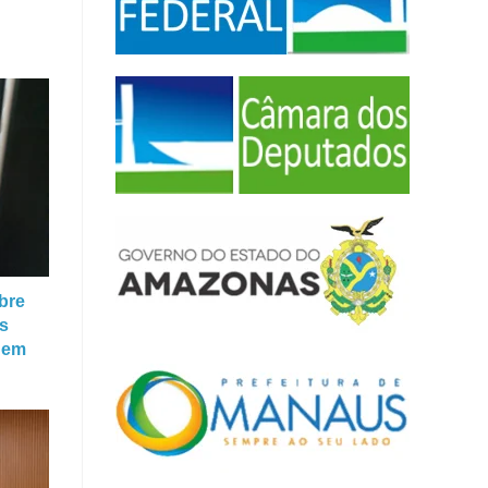
obre
s
l em