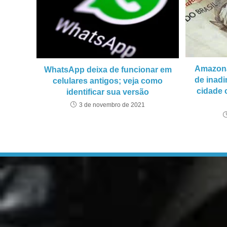
Amazona
WhatsApp deixa de funcionar em
de inadi
celulares antigos; veja como
cidade 
identificar sua versão
3 de novembro de 2021