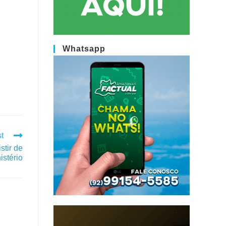
Whatsapp
t
stir de
istério