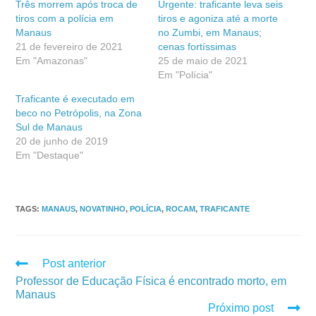
Três morrem após troca de
Urgente: traficante leva seis
tiros com a polícia em
tiros e agoniza até a morte
Manaus
no Zumbi, em Manaus;
21 de fevereiro de 2021
cenas fortíssimas
Em "Amazonas"
25 de maio de 2021
Em "Polícia"
Traficante é executado em
beco no Petrópolis, na Zona
Sul de Manaus
20 de junho de 2019
Em "Destaque"
TAGS
:
MANAUS
,
NOVATINHO
,
POLÍCIA
,
ROCAM
,
TRAFICANTE
Post anterior
Professor de Educação Física é encontrado morto, em
Manaus
Próximo post