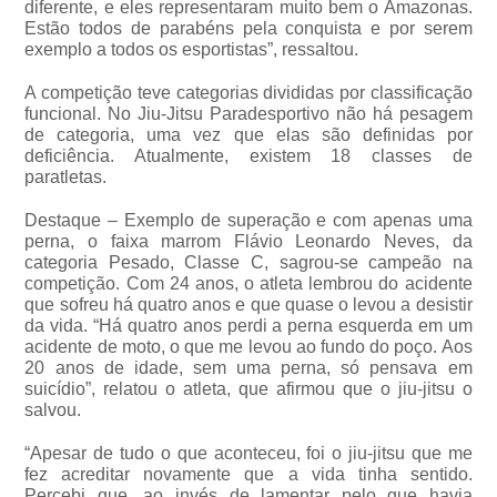
diferente, e eles representaram muito bem o Amazonas.
Estão todos de parabéns pela conquista e por serem
exemplo a todos os esportistas”, ressaltou.
A competição teve categorias divididas por classificação
funcional. No Jiu-Jitsu Paradesportivo não há pesagem
de categoria, uma vez que elas são definidas por
deficiência. Atualmente, existem 18 classes de
paratletas.
Destaque – Exemplo de superação e com apenas uma
perna, o faixa marrom Flávio Leonardo Neves, da
categoria Pesado, Classe C, sagrou-se campeão na
competição. Com 24 anos, o atleta lembrou do acidente
que sofreu há quatro anos e que quase o levou a desistir
da vida. “Há quatro anos perdi a perna esquerda em um
acidente de moto, o que me levou ao fundo do poço. Aos
20 anos de idade, sem uma perna, só pensava em
suicídio”, relatou o atleta, que afirmou que o jiu-jitsu o
salvou.
“Apesar de tudo o que aconteceu, foi o jiu-jitsu que me
fez acreditar novamente que a vida tinha sentido.
Percebi que, ao invés de lamentar pelo que havia