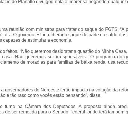
alácio do Planalto divulgou nota à imprensa negando qualquer
uma reunião com ministros para tratar do saque do FGTS. “A 
, diz. O governo estuda liberar o saque de parte do saldo das
os capazes de estimular a economia.
do feitos. “Não queremos desidratar a questão do Minha Casa
 casa. Não queremos ser irresponsáveis”. O programa do g
anciamento de moradias para famílias de baixa renda, usa recu
ez a governadores do Nordeste terão impacto na votação da ref
ão é tão raso como vocês estão pensando”, disse.
ro turno na Câmara dos Deputados. A proposta ainda preci
s de ser remetida para o Senado Federal, onde terá também q