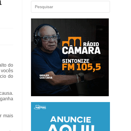
a
alto do
 vocês
cio do
 causa.
e ganha
r mais