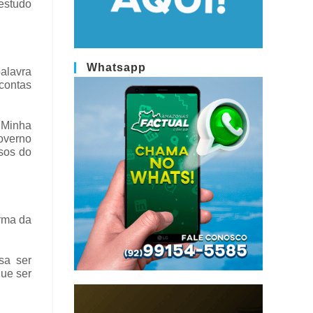
 estudo
Whatsapp
palavra
 contas
, Minha
overno
rsos do
orma da
sa ser
ue ser