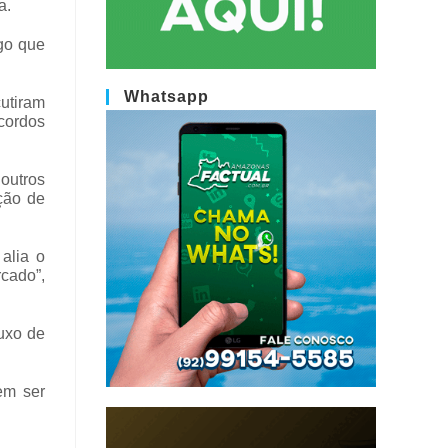
a.
lgo que
Whatsapp
cutiram
acordos
outros
ação de
alia o
cado”,
uxo de
em ser