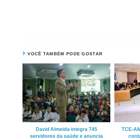
VOCÊ TAMBÉM PODE GOSTAR
David Almeida integra 745
TCE-AM
servidores da saúde e anuncia
cont