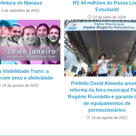
efeitura de Manaus
R$ 44 milhões do Passe Li
Estudantil
3 de setembro de 2025
22 de julho de 2026
 Visibilidade Trans: a
 com sexo e afetividade
Prefeito David Almeida anun
29 de janeiro de 2025
reforma da feira municipal P
Rogério Ruvoletto e garante 
de equipamentos de
permissionários
19 de agosto de 2022