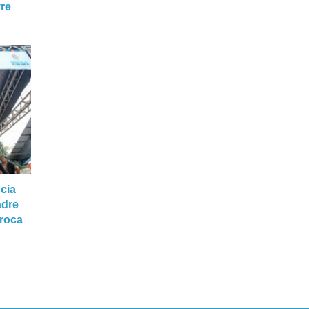
vre
cia
adre
troca