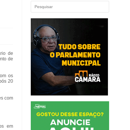
rio de
ento de
com os
após 20
es com
mos em