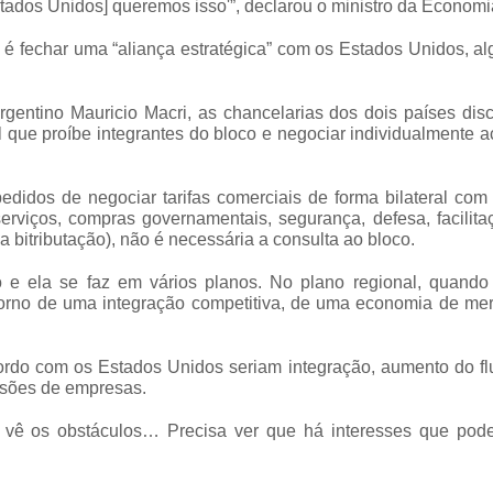
stados Unidos] queremos isso'”, declarou o ministro da Economi
 é fechar uma “aliança estratégica” com os Estados Unidos, a
argentino Mauricio Macri, as chancelarias dos dois países dis
ul que proíbe integrantes do bloco e negociar individualmente 
didos de negociar tarifas comerciais de forma bilateral com 
 serviços, compras governamentais, segurança, defesa, facilit
a bitributação), não é necessária a consulta ao bloco.
o e ela se faz em vários planos. No plano regional, quando 
orno de uma integração competitiva, de uma economia de mer
ordo com os Estados Unidos seriam integração, aumento do fl
fusões de empresas.
 vê os obstáculos… Precisa ver que há interesses que pod