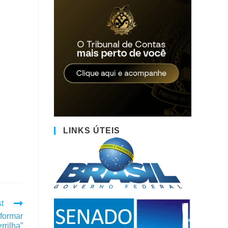
LINKS ÚTEIS
t
 formar
rrilha”