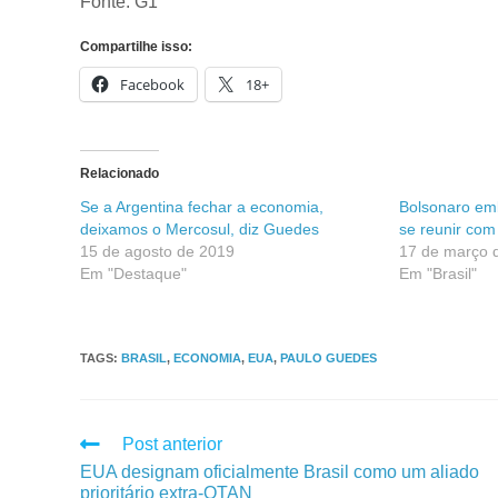
Fonte: G1
Compartilhe isso:
Facebook
18+
Relacionado
Se a Argentina fechar a economia,
Bolsonaro em
deixamos o Mercosul, diz Guedes
se reunir co
15 de agosto de 2019
17 de março 
Em "Destaque"
Em "Brasil"
TAGS
:
BRASIL
,
ECONOMIA
,
EUA
,
PAULO GUEDES
Post anterior
EUA designam oficialmente Brasil como um aliado
prioritário extra-OTAN