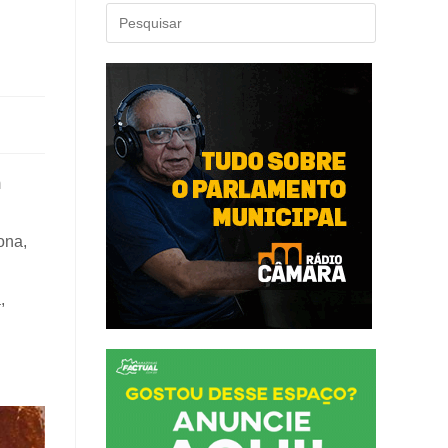
m
ona,
,