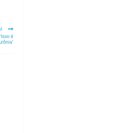
t
Isso é
zônia’