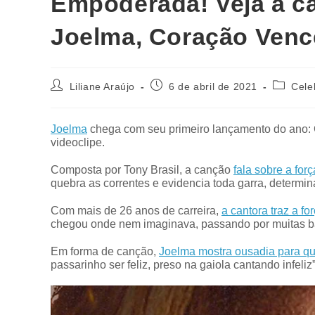
Empoderada! Veja a ca
Joelma, Coração Venc
Liliane Araújo
6 de abril de 2021
Cele
Joelma
chega com seu primeiro lançamento do ano: C
videoclipe.
Composta por Tony Brasil, a canção
fala sobre a for
quebra as correntes e evidencia toda garra, determin
Com mais de 26 anos de carreira,
a cantora traz a f
chegou onde nem imaginava, passando por muitas barr
Em forma de canção,
Joelma mostra ousadia para qu
passarinho ser feliz, preso na gaiola cantando infeliz”