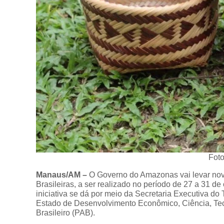
Foto
Manaus/AM –
O Governo do Amazonas vai levar nov
Brasileiras, a ser realizado no período de 27 a 31 de
iniciativa se dá por meio da Secretaria Executiva d
Estado de Desenvolvimento Econômico, Ciência, Tec
Brasileiro (PAB).