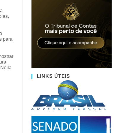
ha
oias,
o
e para
mostrar
ura
 Neila
LINKS ÚTEIS