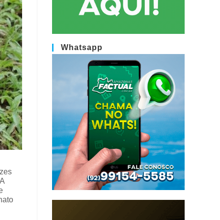
Whatsapp
ízes
 A
e
nato