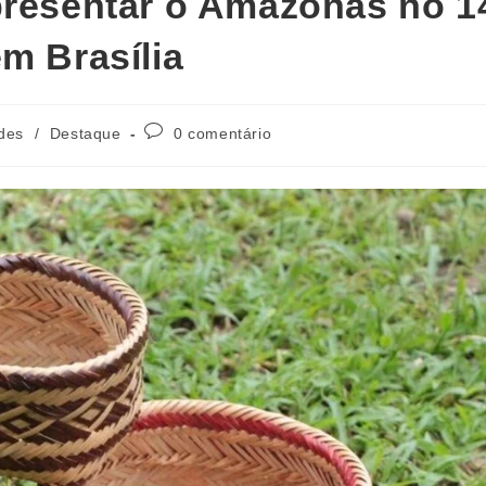
presentar o Amazonas no 1
m Brasília
des
/
Destaque
0 comentário