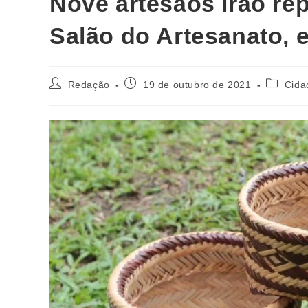
Nove artesãos irão re
Salão do Artesanato, e
Redação
19 de outubro de 2021
Cida