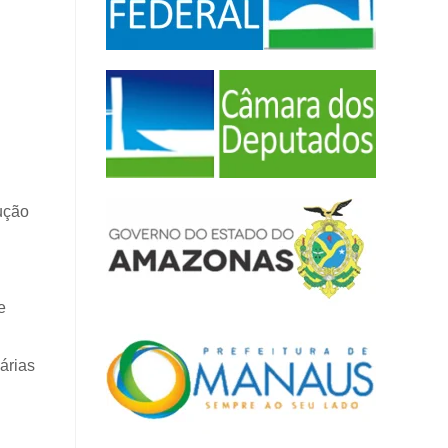
dução
e
árias