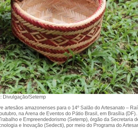
: Divulgação/Setemp
e artesãos amazonenses para o 14º Salão do Artesanato – Ra
 outubro, na Arena de Eventos do Pátio Brasil, em Brasília (DF).
o Trabalho e Empreendedorismo (Setemp), órgão da Secretaria d
nologia e Inovação (Sedecti), por meio do Programa do Artesa