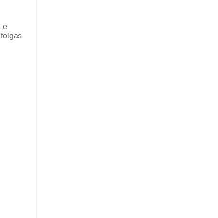
a e
 folgas