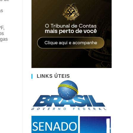
às
PF,
os
agas
LINKS ÚTEIS