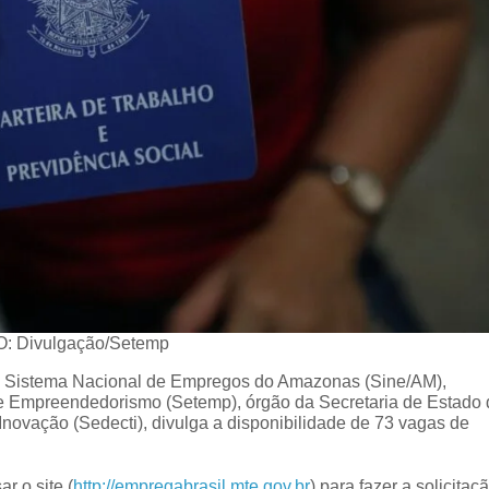
: Divulgação/Setemp
 Sistema Nacional de Empregos do Amazonas (Sine/AM),
 e Empreendedorismo (Setemp), órgão da Secretaria de Estado
novação (Sedecti), divulga a disponibilidade de 73 vagas de
r o site (
http://empregabrasil.mte.gov.br
) para fazer a solicitaç