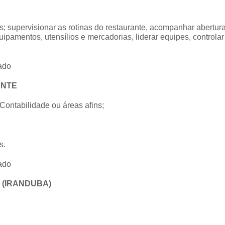
s; supervisionar as rotinas do restaurante, acompanhar abertur
uipamentos, utensílios e mercadorias, liderar equipes, controlar
ado
ANTE
Contabilidade ou áreas afins;
s.
ado
(IRANDUBA)