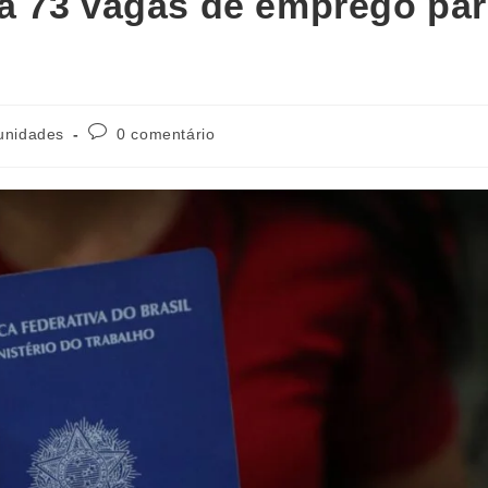
a 73 vagas de emprego pa
unidades
0 comentário