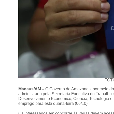
FOTO
Manaus/AM –
O Governo do Amazonas, por meio do
administrado pela Secretaria Executiva do Trabalho
Desenvolvimento Econômico, Ciência, Tecnologia e I
emprego para esta quarta-feira (06/10).
Os interessados em concorrer às vagas devem acessa