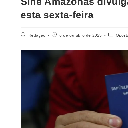
Sine Amazonas divulg
esta sexta-feira
Redação
6 de outubro de 2023
Oport