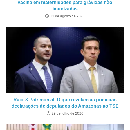
vacina em maternidades para grávidas não
imunizadas
12 de agosto de 2021
Raio-X Patrimonial: O que revelam as primeiras
declarações de deputados do Amazonas ao TSE
29 de julho de 2026