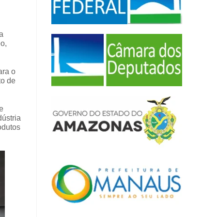
a
o,
ara o
to de
e
ústria
odutos