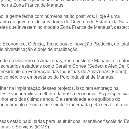
balho na Zona Franca de Manaus.
no, a gente fecha com números muito positivos. Hoje é uma
anto do governo, de servidores do Governo do Estado, da Sufr
ueles que investem no modelo Zona Franca de Manaus“, destac
Econômico, Ciência, Tecnologia e Inovação (Sedecti), do total
e diversificação e dois de atualização.
a sede do Governo do Amazonas, zona oeste de Manaus, e cont
cretários estaduais como Serafim Corrêa (Sedecti); Alex Del G
-presidente da Federação das Indústrias do Amazonas (Fieam),
o comércio e empresários do Polo Industrial de Manaus.
lhar na implantação desses projetos. Isso tem emprego na
ões e vai permitir a melhora da nossa economia. As perspectiva
or ano dos últimos anos. É a serenidade e o equilíbrio do
o momento de uma crise muito exacerbada pela seca”, afirmo
s estão habilitadas para usufruir dos incentivos fiscais do E
orias e Serviços (ICMS).