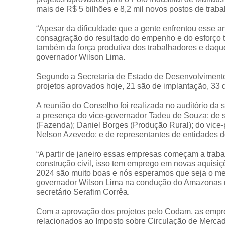
mais de R$ 5 bilhões e 8,2 mil novos postos de tra
“Apesar da dificuldade que a gente enfrentou esse a
consagração do resultado do empenho e do esforço t
também da força produtiva dos trabalhadores e daq
governador Wilson Lima.
Segundo a Secretaria de Estado de Desenvolvimento 
projetos aprovados hoje, 21 são de implantação, 33 d
A reunião do Conselho foi realizada no auditório d
a presença do vice-governador Tadeu de Souza; de se
(Fazenda); Daniel Borges (Produção Rural); do vice
Nelson Azevedo; e de representantes de entidades d
“A partir de janeiro essas empresas começam a traba
construção civil, isso tem emprego em novas aquisiç
2024 são muito boas e nós esperamos que seja o melh
governador Wilson Lima na condução do Amazonas n
secretário Serafim Corrêa.
Com a aprovação dos projetos pelo Codam, as empresa
relacionados ao Imposto sobre Circulação de Mercad