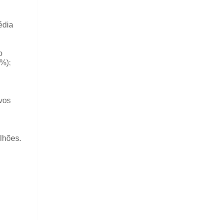
édia
o
4%);
vos
lhões.