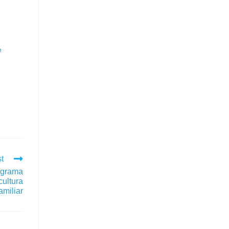
e
t
ograma
cultura
amiliar