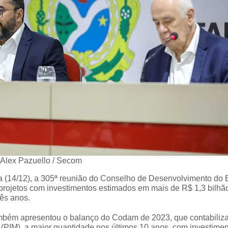
 Alex Pazuello / Secom
ra (14/12), a 305ª reunião do Conselho de Desenvolvimento do 
rojetos com investimentos estimados em mais de R$ 1,3 bilhã
rês anos.
ambém apresentou o balanço do Codam de 2023, que contabiliz
 (PIM), a maior quantidade nos últimos 10 anos, com investime