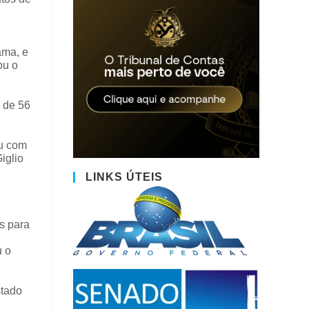
ama, e
ou o
 de 56
ou com
iglio
LINKS ÚTEIS
s para
u o
stado