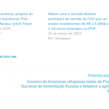
ndemia, projetos do
Wilson Lima e Geraldo Alckmin
impulsionar Polo
participam de reunião do CAS que vai
 Manaus, prevê Fieam
avaliar investimentos de R$ 1,5 bilhão 
de 2020
2 mil novos empregos na ZFM
"
25 de março de 2023
Em "Destaque"
WILSON LIMA
Próximo pos
Governo do Amazonas ultrapassa metas do Pr
Nacional de Alimentação Escolar e fortalece a agri
f