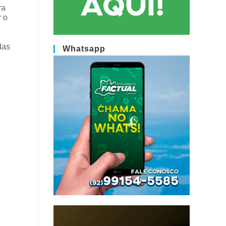
ra
r o
das
Whatsapp