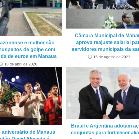
Câmara Municipal de Mana
aprova reajuste salarial pa
azonense e mulher são
servidores municipais da s
suspeitos de golpe com
enda de euros em Manaus
16 de agosto de 2023
10 de abril de 2026
Brasil e Argentina adotam a
o aniversário de Manaus
conjuntas para fortalecer ali
stão David Almeida é