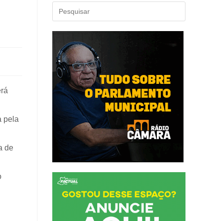
erá
a pela
a de
o