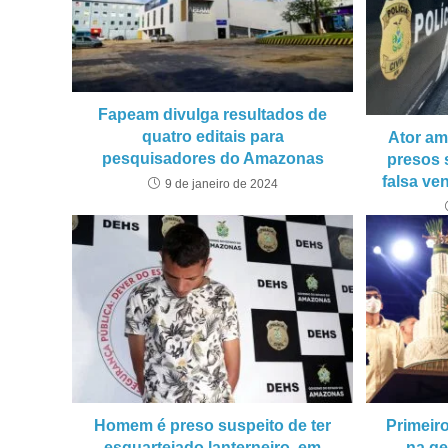
Fapeam divulga resultados de
quatro editais para
Ator am
pesquisadores do Amazonas
presos 
falsa v
9 de janeiro de 2024
Homem é preso suspeito de ter
Primeir
esquartejado lanterneiro, em
na ge