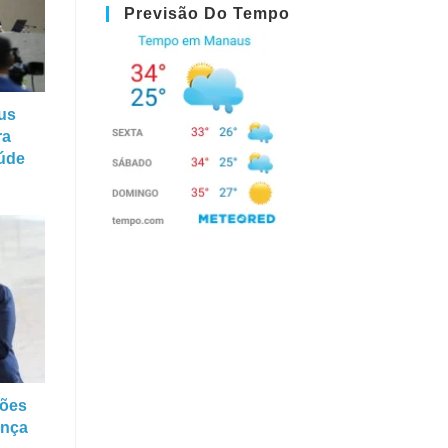
Previsão Do Tempo
us
ra
aúde
ções
ança