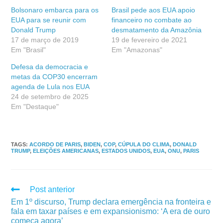
Bolsonaro embarca para os
Brasil pede aos EUA apoio
EUA para se reunir com
financeiro no combate ao
Donald Trump
desmatamento da Amazônia
17 de março de 2019
19 de fevereiro de 2021
Em "Brasil"
Em "Amazonas"
Defesa da democracia e
metas da COP30 encerram
agenda de Lula nos EUA
24 de setembro de 2025
Em "Destaque"
TAGS
:
ACORDO DE PARIS
,
BIDEN
,
COP
,
CÚPULA DO CLIMA
,
DONALD
TRUMP
,
ELEIÇÕES AMERICANAS
,
ESTADOS UNIDOS
,
EUA
,
ONU
,
PARIS
Post anterior
Em 1º discurso, Trump declara emergência na fronteira e
fala em taxar países e em expansionismo: ‘A era de ouro
começa agora’