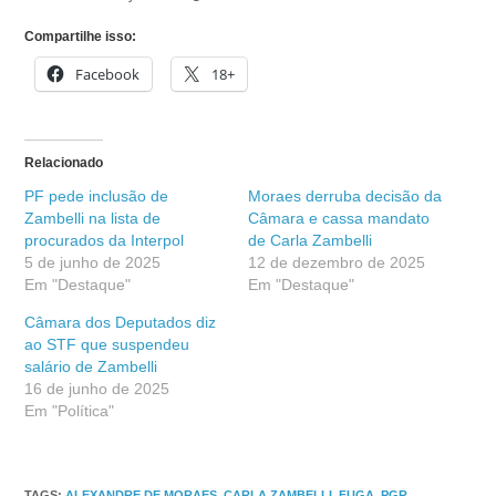
Compartilhe isso:
Facebook
18+
Relacionado
PF pede inclusão de
Moraes derruba decisão da
Zambelli na lista de
Câmara e cassa mandato
procurados da Interpol
de Carla Zambelli
5 de junho de 2025
12 de dezembro de 2025
Em "Destaque"
Em "Destaque"
Câmara dos Deputados diz
ao STF que suspendeu
salário de Zambelli
16 de junho de 2025
Em "Política"
TAGS
:
ALEXANDRE DE MORAES
,
CARLA ZAMBELLI
,
FUGA
,
PGR