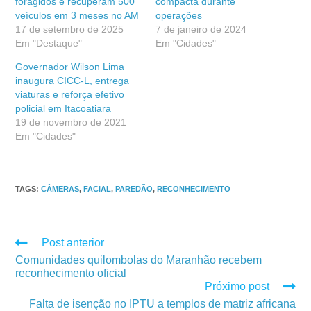
foragidos e recuperam 500
compacta durante
veículos em 3 meses no AM
operações
17 de setembro de 2025
7 de janeiro de 2024
Em "Destaque"
Em "Cidades"
Governador Wilson Lima
inaugura CICC-L, entrega
viaturas e reforça efetivo
policial em Itacoatiara
19 de novembro de 2021
Em "Cidades"
TAGS
:
CÂMERAS
,
FACIAL
,
PAREDÃO
,
RECONHECIMENTO
Post anterior
Comunidades quilombolas do Maranhão recebem
reconhecimento oficial
Próximo post
Falta de isenção no IPTU a templos de matriz africana