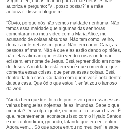
Virginia, eu, Lucas, mando para a mãe delas. A mãe
autoriza e pergunto: ‘Vi, posso postar?’ e a mãe
autoriza”, disse o blogueiro.
“Óbvio, porque nós não vemos maldade nenhuma. Não
temos essa maldade que algumas das senhoras
comentaram no meu vídeo com a Maria Alice, me
acusando de coisas absurdas. Não tem como, velho,
deixar a internet assim, porra. Não tem como. Cara, as
pessoas afirmam. Não é que elas estão dando opiniões,
não, elas afirmam que estão vendo coisas onde não
existem, em nome de Jesus. Está repreendido em nome
de Jesus. A maldade está em você que comentou, que
comenta essas coisas, que pensa essas coisas. Está
dentro da tua casa. Cuidado com quem você bota dentro
da sua casa. Que ódio que estou!”, enfatizou o famoso
da web.
“Ainda bem que tirei foto de print e vou processar essas
velhas banguelas nojentas, feias, imundas. Sabe o que
me irrita? Desculpa, gente, eu nunca fico assim bravo. É
que, recentemente, aconteceu isso com o Hytalo Santos
e me confundiram, gritando, falando que era eu, enfim.
Agora vem… Só que agora entrou no meu perfil e sabe