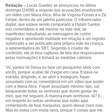
Redação –
Lucas Guedez se pronunciou no último
domingo (24/08) a respeito das acusações envolvendo
um vídeo com Maria Alice, filha de Virginia Fonseca e Zé
Felipe, dentro de um jatinho particular. O influenciador
digital, que estava sendo comparado a Hytalo Santos
nos comentários e até mesmo na vida real, se
manifestou repudiando as mensagens de cunho
negativo e apontando maldade em relação a um registro
autorizado a ser publicado pela própria mãe da criança,
a apresentadora do SBT. Segundo o criador de
conteúdo, ele já tirou capturas de tela dos responsáveis
pelas insinuações e tomará as medidas cabíveis.
“Ai, vamos lá! Deixa eu falar um pouquinho sério com
vocês, porque acabei de chegar em casa. Estava na
estrada, dirigindo, e, ao abrir o Instagram, fiquei
assustado com os comentários em um vídeo que postei
com a Maria Alice. Fiquei assustado mesmo, tipo, saí
bloqueando todas as senhoras que dizem gostar de
mim, que me seguem. A maioria eram senhoras, tá? E,
em respeito às outras senhoras que estão aqui
comentando de boa, tranquilas, quero deixar claro isso.
Mas eu estou com muita raiva, porque li coisas que me