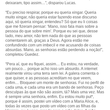
deixaram, tipo assim…”, disparou Lucas.
“Eu preciso respirar, porque eu queria xingar. Queria
muito xingar, não queria estar fazendo esse discurso
aqui, só queria xingar, entendeu? Só que eu li coisas
que me fizeram pensar: ‘Mano, isso fala mais sobre a
pessoa do que sobre mim’. Porque eu sei que, desse
lado, meu amor, não tem nada do que as pessoas
comentarem ali, graças a Deus. Agora estão me
confundindo com um imbecil e me acusando de coisas
absurdas. Mano, as senhoras estão perdendo a noção!”,
completou Guedez.
“Pera aí, que eu fiquei, assim… Eu estou, na verdade,
um pouco… porque acho isso um absurdo. A internet
realmente virou uma terra sem lei. A galera comenta o
que quiser, e as pessoas acreditam no que veem,
enfim… Bloqueei um monte de senhoras. Fui no perfil de
cada uma, e cada uma era um bando de senhoras. Peço
desculpas às que não são assim, tá? Mais uma vez. Mas
é sempre uma senhora, enfim. Eu estou muito put*,
porque é assim, postei um vídeo com a Maria Alice, e,
todas às vezes que posto um vídeo com as filhas da