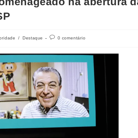
homenageado na abertura d
SP
bridade
/
Destaque
0 comentário