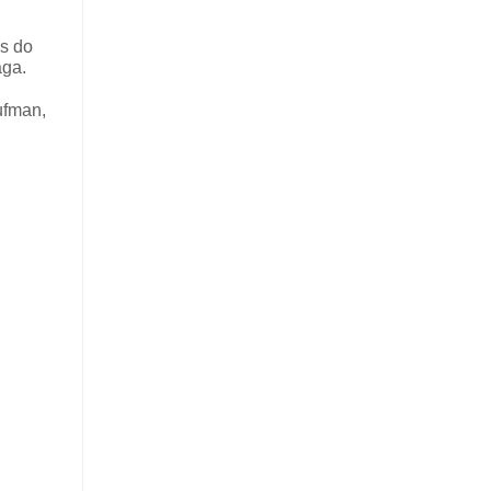
es do
aga.
aufman,