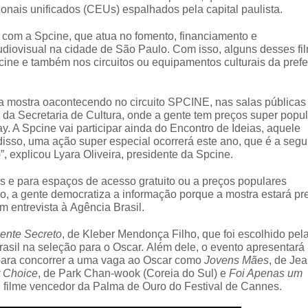
ionais unificados (CEUs) espalhados pela capital paulista.
com a Spcine, que atua no fomento, financiamento e
audiovisual na cidade de São Paulo. Com isso, alguns desses fi
cine e também nos circuitos ou equipamentos culturais da prefei
m a mostra oacontecendo no circuito SPCINE, nas salas públicas
 da Secretaria de Cultura, onde a gente tem preços super popul
. A Spcine vai participar ainda do Encontro de Ideias, aquele
isso, uma ação super especial ocorrerá este ano, que é a seg
”, explicou Lyara Oliveira, presidente da Spcine.
os e para espaços de acesso gratuito ou a preços populares
o, a gente democratiza a informação porque a mostra estará pr
m entrevista à Agência Brasil.
ente Secreto
, de Kleber Mendonça Filho, que foi escolhido pel
asil na seleção para o Oscar. Além dele, o evento apresentará
 para concorrer a uma vaga ao Oscar como
Jovens Mães
, de Jea
 Choice
, de Park Chan-wook (Coreia do Sul) e
Foi Apenas um
), filme vencedor da Palma de Ouro do Festival de Cannes.