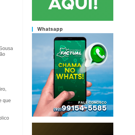
Whatsapp
e Sousa
São
ro,
e que
blico