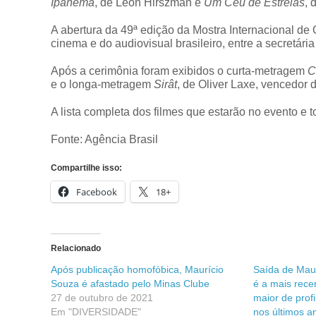
Ipanema
, de Leon Hirszman e
Um Céu de Estrelas
, 
A abertura da 49ª edição da Mostra Internacional de
cinema e do audiovisual brasileiro, entre a secretár
Após a cerimônia foram exibidos o curta-metragem
C
e o longa-metragem
Sirât
, de Oliver Laxe, vencedor 
A lista completa dos filmes que estarão no evento 
Fonte: Agência Brasil
Compartilhe isso:
Facebook
18+
Relacionado
Após publicação homofóbica, Maurício
Saída de Maur
Souza é afastado pelo Minas Clube
é a mais rece
27 de outubro de 2021
maior de prof
Em "DIVERSIDADE"
nos últimos a