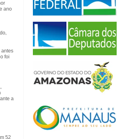
hor
te ano
do,
 antes
o foi
,
m
rante a
.
em 52