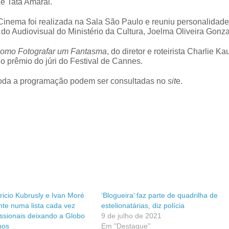
de Tata Amaral.
 Cinema foi realizada na Sala São Paulo e reuniu personalidad
ia do Audiovisual do Ministério da Cultura, Joelma Oliveira Gonz
omo Fotografar um Fantasma
, do diretor e roteirista Charlie K
do prêmio do júri do Festival de Cannes.
e toda a programação podem ser consultadas no
sit
e.
icio Kubrusly e Ivan Moré
‘Blogueira’ faz parte de quadrilha de
nte numa lista cada vez
estelionatárias, diz polícia
issionais deixando a Globo
9 de julho de 2021
nos
Em "Destaque"