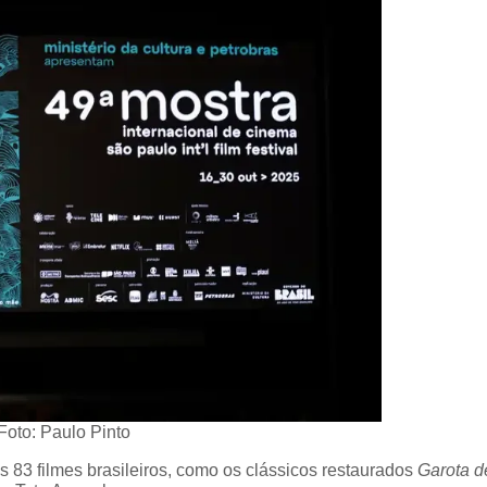
Foto: Paulo Pinto
s 83 filmes brasileiros, como os clássicos restaurados
Garota d