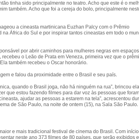
tão tinha sido principalmente no teatro. Acho que este é o mel
mim também. Acho que foi a cereja do bolo, principalmente nes
ageou a cineasta martinicana Euzhan Palcy com o Prêmio
 na África do Sul e por inspirar tantos cineastas em todo o mun
esponsável por abrir caminhos para mulheres negras em espaços
, recebeu o Leão de Prata em Veneza, primeira vez que o prêmi
 Ela também recebeu o Oscar honorário.
em e falou da proximidade entre o Brasil e seu país.
nica, quando o Brasil joga, não há ninguém na rua”, brincou ela
izer que estou fazendo filmes para dar voz às pessoas que fora
cineasta, ajudar as pessoas a estarem na tela”, acrescentou du
nema de São Paulo, na noite de ontem (15), na Sala São Paulo
ior e mais tradicional festival de cinema do Brasil.
Com início
resentar neste ano 373 filmes de 80 países, que serão exibidos 