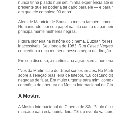
nunca tinha pisado num set, minha experiência até en
presente que eu poderia ter dado para ele — e para 
em que ele completa 90 anos”.
Além de Mauricio de Sousa, a mostra também homen
Humanidade, por seu papel na luta contra o apartheid
principalmente mulheres negras.
Figura pioneira na história do cinema, Euzhan foi r
inacessíveis. Seu longa de 1983,
Rua Cases Nègres
concedido a uma mulher e pessoa negra na direção.
Em seu discurso, a martinicana agradeceu a homenag
“Nos da Martinica e do Brasil somos irmãos. Na Marti
sobre a seleção brasileira de futebol. “Eu costumo d
negadas de falar. Era muito urgente para mim, como 
cerimônia de abertura da Mostra Internacional de Ci
A Mostra
A Mostra Internacional de Cinema de São Paulo é o ma
marcado para esta quinta-feira (16), o evento vai ap