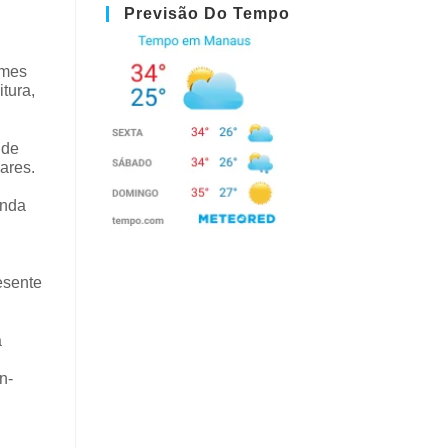
Previsão Do Tempo
lmes
tura,
 de
ares.
unda
esente
a
n-