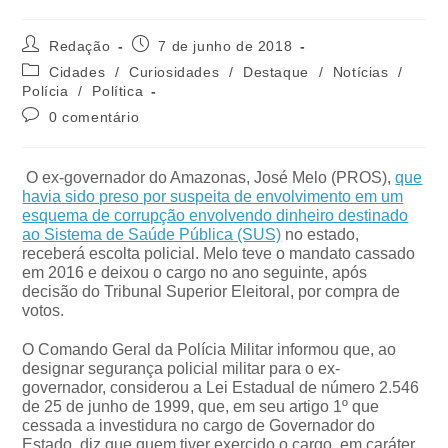
Redação
7 de junho de 2018
Cidades
/
Curiosidades
/
Destaque
/
Notícias
/
Polícia
/
Política
0 comentário
O ex-governador do Amazonas, José Melo (PROS),
que
havia sido preso por suspeita de envolvimento em um
esquema de corrupção envolvendo dinheiro destinado
ao Sistema de Saúde Pública (SUS)
no estado,
receberá escolta policial. Melo teve o mandato cassado
em 2016 e deixou o cargo no ano seguinte, após
decisão do Tribunal Superior Eleitoral, por compra de
votos.
O Comando Geral da Polícia Militar informou que, ao
designar segurança policial militar para o ex-
governador, considerou a Lei Estadual de número 2.546
de 25 de junho de 1999, que, em seu artigo 1º que
cessada a investidura no cargo de Governador do
Estado, diz que quem tiver exercido o cargo, em caráter