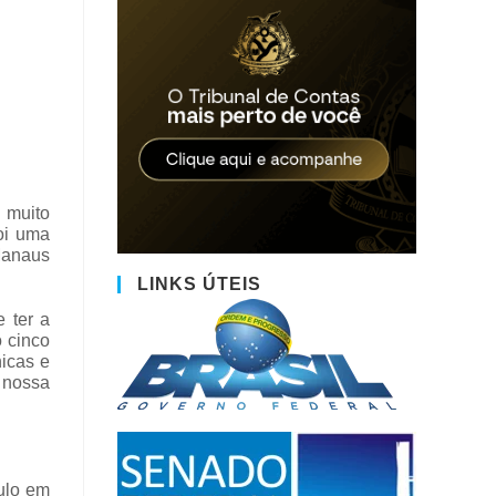
 muito
oi uma
 Manaus
LINKS ÚTEIS
 ter a
 cinco
nicas e
 nossa
tulo em