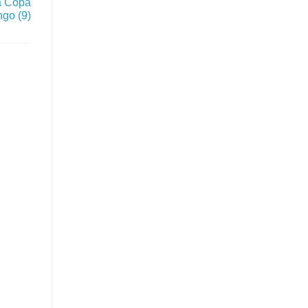
a Copa
go (9)