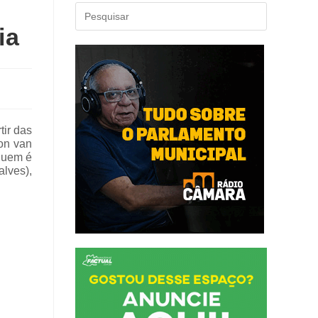
ia
tir das
on van
quem é
alves),