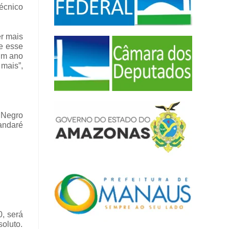
técnico
er mais
 e esse
 um ano
 mais”,
 Negro
andaré
0, será
soluto.