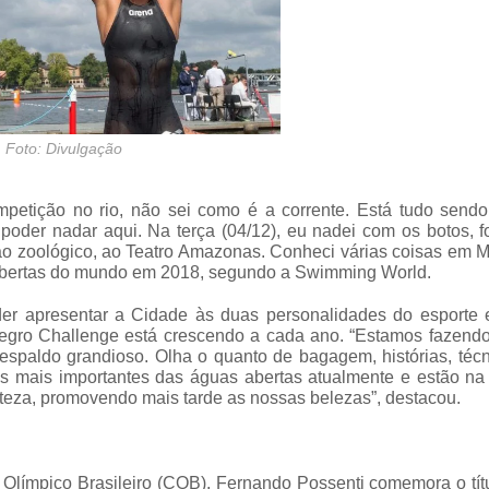
Foto: Divulgação
petição no rio, não sei como é a corrente. Está tudo sendo
oder nadar aqui. Na terça (04/12), eu nadei com os botos, f
 ao zoológico, ao Teatro Amazonas. Conheci várias coisas em
s abertas do mundo em 2018, segundo a Swimming World.
der apresentar a Cidade às duas personalidades do esporte e
Negro Challenge está crescendo a cada ano. “Estamos fazendo
espaldo grandioso. Olha o quanto de bagagem, histórias, téc
es mais importantes das águas abertas atualmente e estão na
rteza, promovendo mais tarde as nossas belezas”, destacou.
 Olímpico Brasileiro (COB), Fernando Possenti comemora o tí