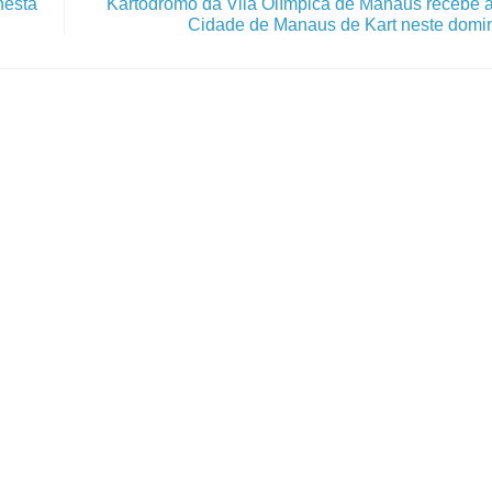
nesta
Kartódromo da Vila Olímpica de Manaus recebe 
Cidade de Manaus de Kart neste domin