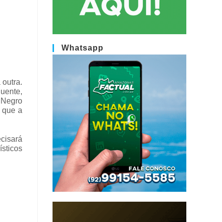
Whatsapp
outra.
uente,
o Negro
é que a
cisará
ísticos