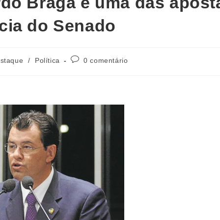
rdo Braga é uma das apost
cia do Senado
staque
/
Política
0 comentário