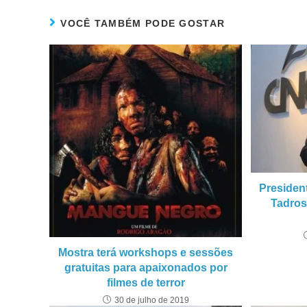
VOCÊ TAMBÉM PODE GOSTAR
Presiden
Tadros
Mostra terá workshops e sessões
gratuitas para apaixonados por
filmes de terror
30 de julho de 2019