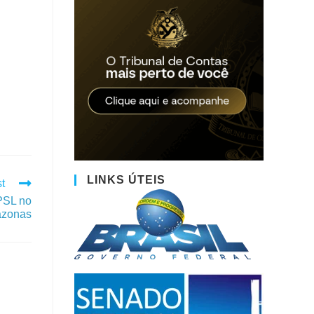
LINKS ÚTEIS
t
PSL no
zonas