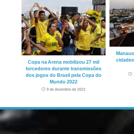
Manaus 
cidades
Copa na Arena mobilizou 27 mil
torcedores durante transmissões
dos jogos do Brasil pela Copa do
Mundo 2022
9 de dezembro de 2022