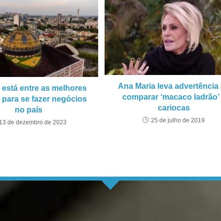
Ana Maria leva advertência
está entre as melhores
comparar ‘macaco ladrão’
 para se fazer negócios
cariocas
no país
25 de julho de 2019
13 de dezembro de 2023