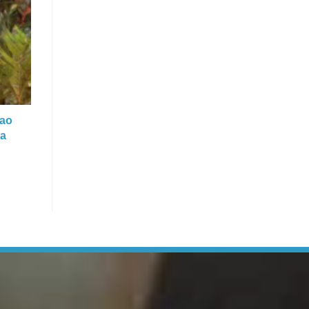
 ao
 a