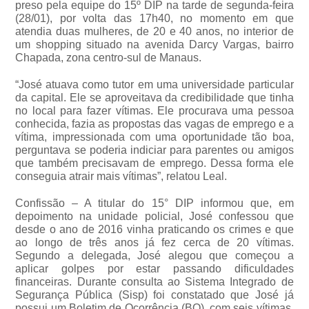
preso pela equipe do 15º DIP na tarde de segunda-feira
(28/01), por volta das 17h40, no momento em que
atendia duas mulheres, de 20 e 40 anos, no interior de
um shopping situado na avenida Darcy Vargas, bairro
Chapada, zona centro-sul de Manaus.
“José atuava como tutor em uma universidade particular
da capital. Ele se aproveitava da credibilidade que tinha
no local para fazer vítimas. Ele procurava uma pessoa
conhecida, fazia as propostas das vagas de emprego e a
vítima, impressionada com uma oportunidade tão boa,
perguntava se poderia indiciar para parentes ou amigos
que também precisavam de emprego. Dessa forma ele
conseguia atrair mais vítimas”, relatou Leal.
Confissão – A titular do 15° DIP informou que, em
depoimento na unidade policial, José confessou que
desde o ano de 2016 vinha praticando os crimes e que
ao longo de três anos já fez cerca de 20 vítimas.
Segundo a delegada, José alegou que começou a
aplicar golpes por estar passando dificuldades
financeiras. Durante consulta ao Sistema Integrado de
Segurança Pública (Sisp) foi constatado que José já
possui um Boletim de Ocorrência (BO), com seis vítimas,