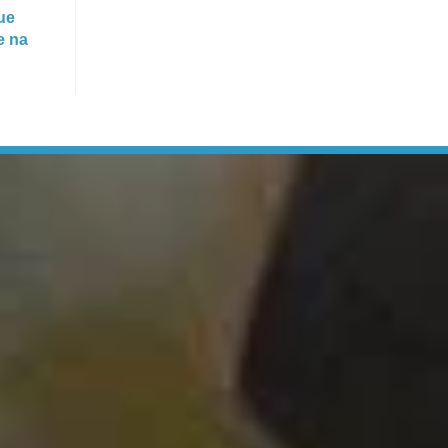
ue
e na