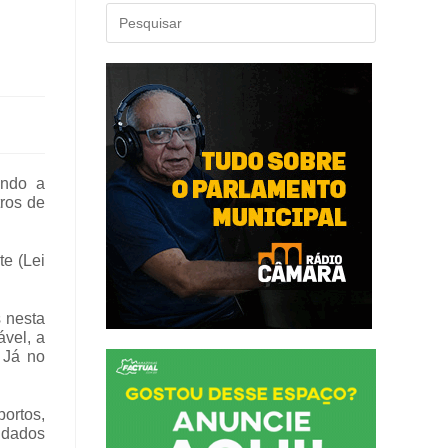
ando a
ros de
e (Lei
 nesta
ável, a
 Já no
ortos,
s dados