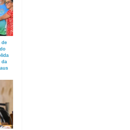
 de
 do
lida
s da
naus