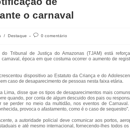
tificação de
ante o carnaval
s
/
Destaque
0 comentário
) do Tribunal de Justiça do Amazonas (TJAM) está reforç
e carnaval, época em que costuma ocorrer o aumento de regist
rescentou dispositivo ao Estatuto da Criança e do Adolescent
 em caso de desaparecimento de pessoas nesta faixa etária.
 Lima, disse que os tipos de desaparecimentos mais comuns
corre quando, por conta de algum descuido dos pais ou respons
r se perder no meio da multidão, nos eventos de Carnaval.
onhecida, provoca o afastamento, como é o caso de sequestro”.
ente, a autoridade policial deve comunicar aos portos, aerop
estaduais e até mesmo internacional, fornecendo-lhes todos o