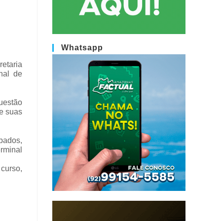
Whatsapp
etaria
nal de
questão
de suas
bados,
erminal
curso,