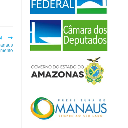
t
Manaus
ramento