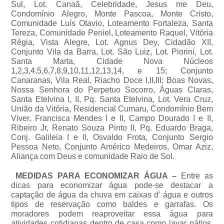
Sul, Lot. Canaã, Celebridade, Jesus me Deu,
Condomínio Alegro, Monte Pascoa, Monte Cristo,
Comunidade Luís Otavio, Loteamento Fortaleza, Santa
Tereza, Comunidade Peniel, Loteamento Raquel, Vitória
Régia, Vista Alegre, Lot. Agnus Dey, Cidadão XII,
Conjunto Vila da Barra, Lot. São Luiz, Lot. Piorini, Lot.
Santa Marta, Cidade Nova Núcleos
1,2,3,4,5,6,7,8,9,10,11,12,13,14, e 15; Conjunto
Canaranas, Vila Real, Riacho Doce I,II,III; Boas Novas,
Nossa Senhora do Perpetuo Socorro, Águas Claras,
Santa Etelvina I, II, Pq. Santa Etelvina, Lot. Vera Cruz,
União da Vitória, Residencial Cumaru, Condomínio Bem
Viver, Francisca Mendes I e II, Campo Dourado I e II,
Ribeiro Jr, Renato Souza Pinto II, Pq. Eduardo Braga,
Conj. Galileia I e II, Osvaldo Frota, Conjunto Sergio
Pessoa Neto, Conjunto Américo Medeiros, Omar Aziz,
Aliança com Deus e comunidade Raio de Sol.
MEDIDAS PARA ECONOMIZAR ÁGUA –
Entre as
dicas para economizar água pode-se destacar a
captação de água da chuva em caixas d’ água e outros
tipos de reservação como baldes e garrafas. Os
moradores podem reaproveitar essa água para
atividades cotidianas dentro de casa como lavar pátios,