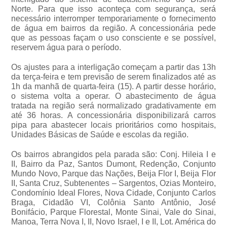
Norte. Para que isso aconteça com segurança, será
necessário interromper temporariamente o fornecimento
de água em bairros da região. A concessionária pede
que as pessoas façam o uso consciente e se possível,
reservem água para o período.
Os ajustes para a interligação começam a partir das 13h
da terça-feira e tem previsão de serem finalizados até as
1h da manhã de quarta-feira (15). A partir desse horário,
o sistema volta a operar. O abastecimento de água
tratada na região será normalizado gradativamente em
até 36 horas. A concessionária disponibilizará carros
pipa para abastecer locais prioritários como hospitais,
Unidades Básicas de Saúde e escolas da região.
Os bairros abrangidos pela parada são: Conj. Hileia I e
II, Bairro da Paz, Santos Dumont, Redenção, Conjunto
Mundo Novo, Parque das Nações, Beija Flor I, Beija Flor
II, Santa Cruz, Subtenentes – Sargentos, Ozias Monteiro,
Condomínio Ideal Flores, Nova Cidade, Conjunto Carlos
Braga, Cidadão VI, Colônia Santo Antônio, José
Bonifácio, Parque Florestal, Monte Sinai, Vale do Sinai,
Manoa, Terra Nova I, II, Novo Israel, I e II, Lot. América do