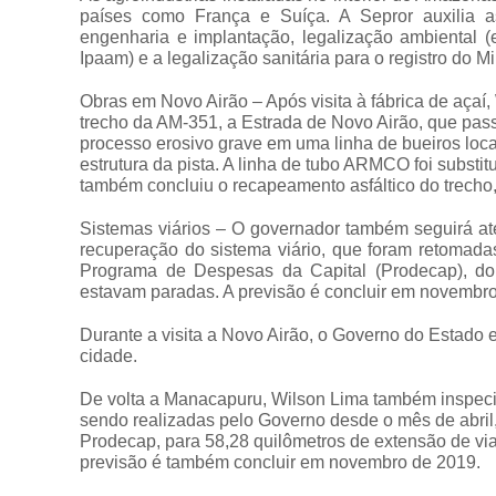
países como França e Suíça. A Sepror auxilia 
engenharia e implantação, legalização ambiental 
Ipaam) e a legalização sanitária para o registro do Min
Obras em Novo Airão – Após visita à fábrica de açaí
trecho da AM-351, a Estrada de Novo Airão, que passo
processo erosivo grave em uma linha de bueiros loc
estrutura da pista. A linha de tubo ARMCO foi substi
também concluiu o recapeamento asfáltico do trecho
Sistemas viários – O governador também seguirá at
recuperação do sistema viário, que foram retomada
Programa de Despesas da Capital (Prodecap), do
estavam paradas. A previsão é concluir em novembr
Durante a visita a Novo Airão, o Governo do Estado 
cidade.
De volta a Manacapuru, Wilson Lima também inspecio
sendo realizadas pelo Governo desde o mês de abri
Prodecap, para 58,28 quilômetros de extensão de vi
previsão é também concluir em novembro de 2019.