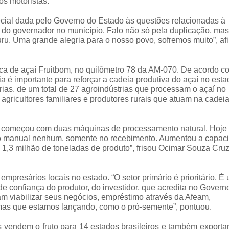
os motoristas.
cial dada pelo Governo do Estado às questões relacionadas à
lho do governador no município. Falo não só pela duplicação, mas
ru. Uma grande alegria para o nosso povo, sofremos muito”, af
ica de açaí Fruitbom, no quilômetro 78 da AM-070. De acordo c
a é importante para reforçar a cadeia produtiva do açaí no esta
rias, de um total de 27 agroindústrias que processam o açaí no
agricultores familiares e produtores rurais que atuam na cadei
a, começou com duas máquinas de processamento natural. Hoje
ato manual nenhum, somente no recebimento. Aumentou a capac
1,3 milhão de toneladas de produto”, frisou Ocimar Souza Cruz
presários locais no estado. “O setor primário é prioritário. É
confiança do produtor, do investidor, que acredita no Govern
m viabilizar seus negócios, empréstimo através da Afeam,
amas que estamos lançando, como o pró-semente”, pontuou.
s vendem o fruto para 14 estados brasileiros e também export