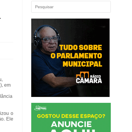
a
u,
2), em
lância
izou o
ão. Ele