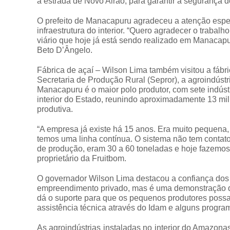
a estrada de Novo Airão, para garantir a segurança d
O prefeito de Manacapuru agradeceu a atenção espe
infraestrutura do interior. “Quero agradecer o traba
viário que hoje já está sendo realizado em Manacapu
Beto D’Ângelo.
Fábrica de açaí – Wilson Lima também visitou a fábr
Secretaria de Produção Rural (Sepror), a agroindústri
Manacapuru é o maior polo produtor, com sete indúst
interior do Estado, reunindo aproximadamente 13 mil 
produtiva.
“A empresa já existe há 15 anos. Era muito pequen
temos uma linha contínua. O sistema não tem cont
de produção, eram 30 a 60 toneladas e hoje fazemos 
proprietário da Fruitbom.
O governador Wilson Lima destacou a confiança dos em
empreendimento privado, mas é uma demonstração de 
dá o suporte para que os pequenos produtores possa
assistência técnica através do Idam e alguns progr
As agroindústrias instaladas no interior do Amazona