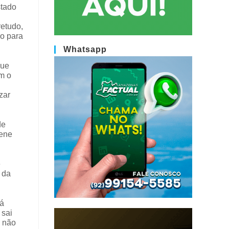
stado
retudo,
do para
Whatsapp
que
m o
zar
de
lene
e
 da
tá
 sai
, não