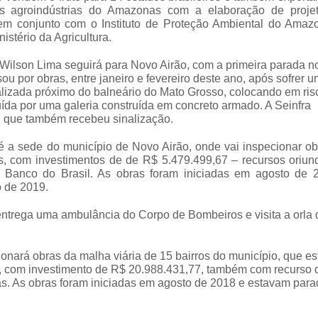
as agroindústrias do Amazonas com a elaboração de proje
(em conjunto com o Instituto de Proteção Ambiental do Amaz
istério da Agricultura.
, Wilson Lima seguirá para Novo Airão, com a primeira parada n
u por obras, entre janeiro e fevereiro deste ano, após sofrer u
alizada próximo do balneário do Mato Grosso, colocando em ris
tuída por uma galeria construída em concreto armado. A Seinfra
, que também recebeu sinalização.
é a sede do município de Novo Airão, onde vai inspecionar ob
s, com investimentos de de R$ 5.479.499,67 – recursos oriun
 Banco do Brasil. As obras foram iniciadas em agosto de 
o de 2019.
entrega uma ambulância do Corpo de Bombeiros e visita a orla 
nará obras da malha viária de 15 bairros do município, que es
l, com investimento de R$ 20.988.431,77, também com recurso 
as. As obras foram iniciadas em agosto de 2018 e estavam para