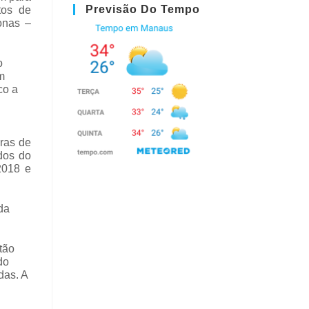
Previsão Do Tempo
tos de
onas –
o
m
co a
ras de
dos do
2018 e
da
tão
do
das. A