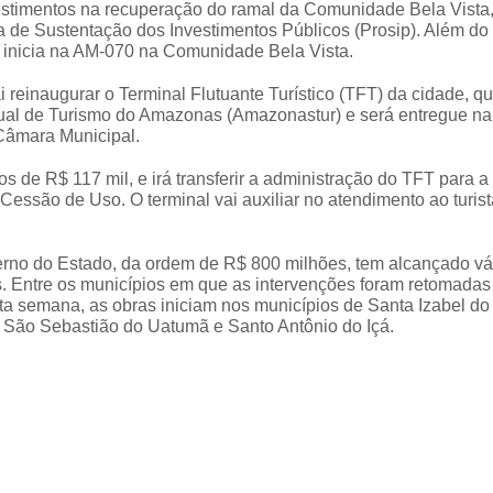
timentos na recuperação do ramal da Comunidade Bela Vista
de Sustentação dos Investimentos Públicos (Prosip). Além do 
e inicia na AM-070 na Comunidade Bela Vista.
 reinaugurar o Terminal Flutuante Turístico (TFT) da cidade, qu
ual de Turismo do Amazonas (Amazonastur) e será entregue na
 Câmara Municipal.
s de R$ 117 mil, e irá transferir a administração do TFT para a
essão de Uso. O terminal vai auxiliar no atendimento ao turis
verno do Estado, da ordem de R$ 800 milhões, tem alcançado vá
. Entre os municípios em que as intervenções foram retomadas
sta semana, as obras iniciam nos municípios de Santa Izabel do
 São Sebastião do Uatumã e Santo Antônio do Içá.