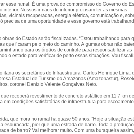
gurar esse ramal. É uma prova do compromisso do Governo do E
 interior. Nossos irmãos do interior precisam ter as mesmas
s, vicinais recuperadas, energia elétrica, comunicação e, sob
só precisa de uma oportunidade e esse governo está trabalhan
 obras do Estado serão fiscalizadas. “Estou trabalhando para 
e as que ficaram pelo meio do caminho. Algumas obras não bate
caminhando para os órgãos de controle para responsabilizar as
o o estado para verificar de perto essas situações. Vou fiscali
itana os secretários de Infraestrutura, Carlos Henrique Lima, 
Empresa Estadual de Turismo do Amazonas (Amazonastur), Rose
ros, coronel Danízio Valente Gonçalves Neto.
 que receberá revestimento de concreto asfáltico em 11,7 km d
a em condições satisfatórias de infraestrutura para escoamento
eida, que mora no ramal há quase 50 anos. “Hoje a situação es
da esburacada, pior que uma estrada de barro. Toda a produção
rada de barro? Vai melhorar muito. Com uma buraqueira assim