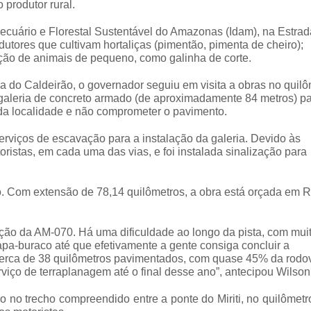
produtor rural.
ecuário e Florestal Sustentável do Amazonas (Idam), na Estrad
tores que cultivam hortaliças (pimentão, pimenta de cheiro);
riação de animais de pequeno, como galinha de corte.
 do Caldeirão, o governador seguiu em visita a obras no quilô
galeria de concreto armado (de aproximadamente 84 metros) pa
a localidade e não comprometer o pavimento.
rviços de escavação para a instalação da galeria. Devido às
oristas, em cada uma das vias, e foi instalada sinalização para
 Com extensão de 78,14 quilômetros, a obra está orçada em 
ção da AM-070. Há uma dificuldade ao longo da pista, com mui
apa-buraco até que efetivamente a gente consiga concluir a
cerca de 38 quilômetros pavimentados, com quase 45% da rodo
rviço de terraplanagem até o final desse ano”, antecipou Wilson
 no trecho compreendido entre a ponte do Miriti, no quilômetr