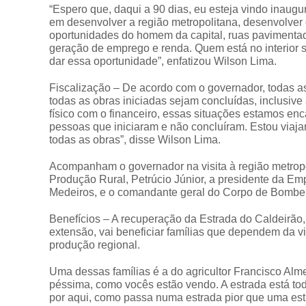
“Espero que, daqui a 90 dias, eu esteja vindo inau
em desenvolver a região metropolitana, desenvolver o
oportunidades do homem da capital, ruas pavimentada
geração de emprego e renda. Quem está no interior 
dar essa oportunidade”, enfatizou Wilson Lima.
Fiscalização – De acordo com o governador, todas as
todas as obras iniciadas sejam concluídas, inclusiv
físico com o financeiro, essas situações estamos en
pessoas que iniciaram e não concluíram. Estou viajand
todas as obras”, disse Wilson Lima.
Acompanham o governador na visita à região metropol
Produção Rural, Petrúcio Júnior, a presidente da 
Medeiros, e o comandante geral do Corpo de Bombei
Benefícios – A recuperação da Estrada do Caldeirão,
extensão, vai beneficiar famílias que dependem da vi
produção regional.
Uma dessas famílias é a do agricultor Francisco Alm
péssima, como vocês estão vendo. A estrada está to
por aqui, como passa numa estrada pior que uma est