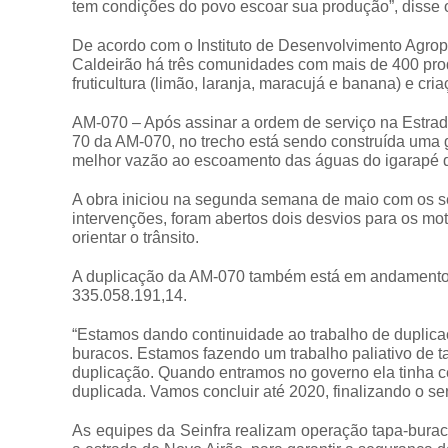
tem condições do povo escoar sua produção”, disse o 
De acordo com o Instituto de Desenvolvimento Agrop
Caldeirão há três comunidades com mais de 400 produ
fruticultura (limão, laranja, maracujá e banana) e c
AM-070 – Após assinar a ordem de serviço na Estrada
70 da AM-070, no trecho está sendo construída uma 
melhor vazão ao escoamento das águas do igarapé d
A obra iniciou na segunda semana de maio com os se
intervenções, foram abertos dois desvios para os mot
orientar o trânsito.
A duplicação da AM-070 também está em andamento.
335.058.191,14.
“Estamos dando continuidade ao trabalho de duplica
buracos. Estamos fazendo um trabalho paliativo de t
duplicação. Quando entramos no governo ela tinha 
duplicada. Vamos concluir até 2020, finalizando o se
As equipes da Seinfra realizam operação tapa-buraco