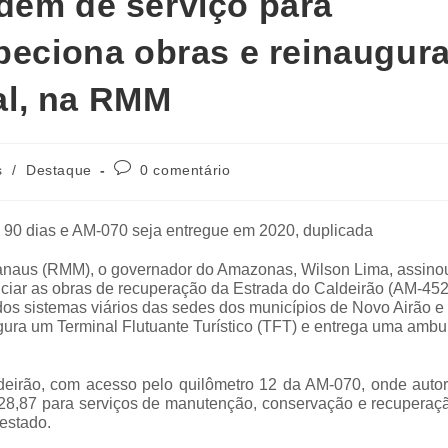
dem de serviço para
speciona obras e reinaugur
ial, na RMM
s
/
Destaque
0 comentário
m 90 dias e AM-070 seja entregue em 2020, duplicada
Manaus (RMM), o governador do Amazonas, Wilson Lima, assino
iniciar as obras de recuperação da Estrada do Caldeirão (AM-45
 dos sistemas viários das sedes dos municípios de Novo Airão e
ura um Terminal Flutuante Turístico (TFT) e entrega uma ambu
deirão, com acesso pelo quilômetro 12 da AM-070, onde autor
128,87 para serviços de manutenção, conservação e recuperaç
 estado.