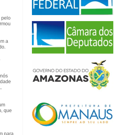
 pelo
irmou
om a
do.
a
 nós
idade
,
 um
o, que
am para