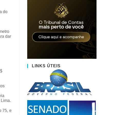
a do
metro
ra dar
LINKS ÚTEIS
R$
tos
via
 Lima.
o 75, e