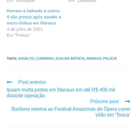
Em "Destaque"
Em "Destaque"
Homem é baleado e outros
4 são presos após assalto a
micro-ônibus em Manaus
4 de julho de 2021
Em "Polícia"
TAGS
:
ASSALTO
,
CURSINHO
,
DJALMA BATISTA
,
MANAUS
,
POLÍCIA
Post anterior
Ipaam multa portos em Manaus em até R$ 400 mil
durante operação
Próximo post
Barítono retorna ao Festival Amazonas de Ópera como
vilão em ‘Tosca’