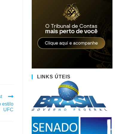
LINKS ÚTEIS
t
 estilo
UFC