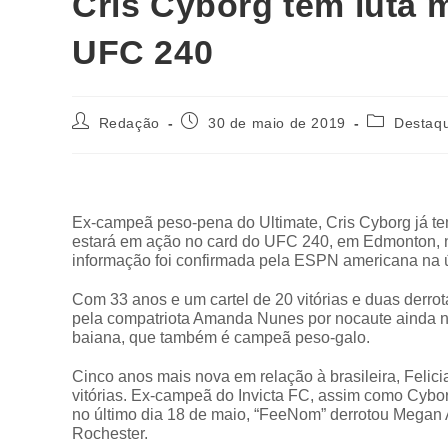
Cris Cyborg tem luta 
UFC 240
Redação
30 de maio de 2019
Destaq
Ex-campeã peso-pena do Ultimate, Cris Cyborg já tem 
estará em ação no card do UFC 240, em Edmonton, no
informação foi confirmada pela ESPN americana na úl
Com 33 anos e um cartel de 20 vitórias e duas derr
pela compatriota Amanda Nunes por nocaute ainda no 
baiana, que também é campeã peso-galo.
Cinco anos mais nova em relação à brasileira, Felici
vitórias. Ex-campeã do Invicta FC, assim como Cybor
no último dia 18 de maio, “FeeNom” derrotou Megan
Rochester.