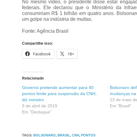
No mesmo vídeo, o presidente disse estar engajad
federais. Ele declarou que o Ministério da Infra
consumiriam R$ 1 bilhão em quatro anos. Bolsonaro
um golpe na indústria de multas.
Fonte: Agência Brasil
Compartilhe isso:
Facebook
18+
Relacionado
Governo pretende aumentar para 40
Bolsonaro de
pontos limite para suspensão da CNH,
mudanças na 
diz ministro
23 de maio d
9 de abril de 2019
Em "Brasil"
Em "Destaque"
TAGS
:
BOLSONARO
,
BRASIL
,
CNH
,
PONTOS