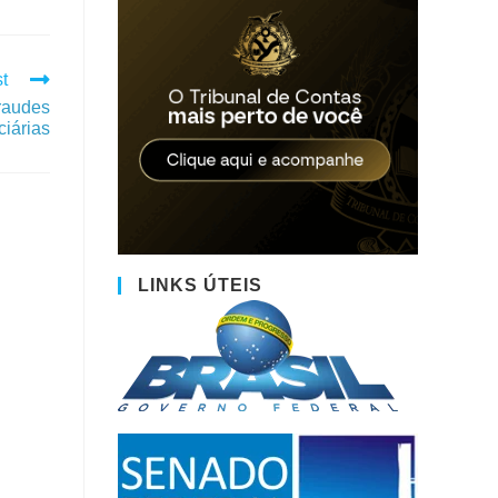
t
raudes
ciárias
LINKS ÚTEIS