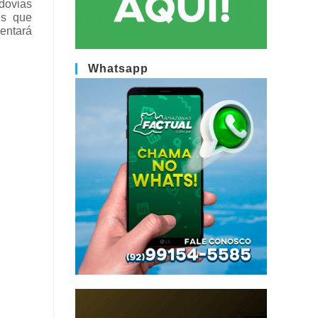
dovias
es que
entará
Whatsapp