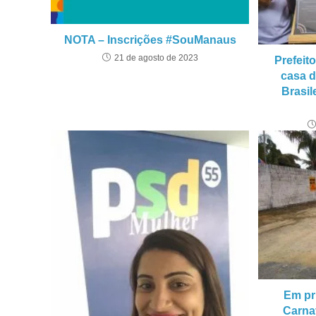
NOTA – Inscrições #SouManaus
21 de agosto de 2023
Prefeit
casa d
Brasil
Em pr
Carna