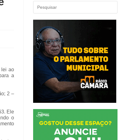
e
 lei ao
para a
ão; 2 –
3. Ele
undo o
amento