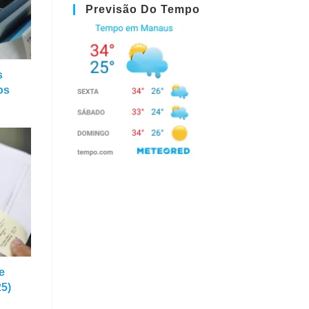
Previsão Do Tempo
s
os
e
25)