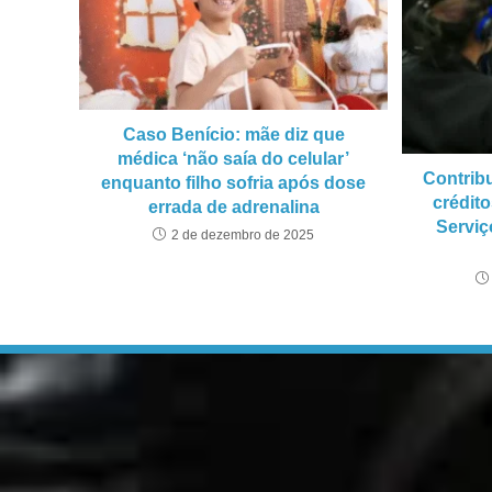
Caso Benício: mãe diz que
médica ‘não saía do celular’
Contribu
enquanto filho sofria após dose
crédit
errada de adrenalina
Serviç
2 de dezembro de 2025