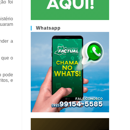
ção foi
istério
tuaram
Whatsapp
nder a
 que o
o pode
itos, e