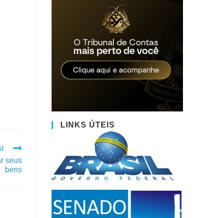
LINKS ÚTEIS
t
ar seus
bens