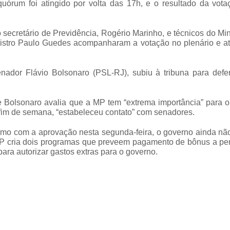
uórum foi atingido por volta das 17h, e o resultado da vota
secretário de Previdência, Rogério Marinho, e técnicos do Min
istro Paulo Guedes acompanharam a votação no plenário e a
enador Flávio Bolsonaro (PSL-RJ), subiu à tribuna para defe
e Bolsonaro avalia que a MP tem “extrema importância” para o
 fim de semana, “estabeleceu contato” com senadores.
mo com a aprovação nesta segunda-feira, o governo ainda nã
a MP cria dois programas que preveem pagamento de bônus a per
ara autorizar gastos extras para o governo.