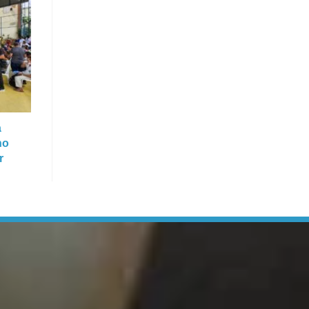
a
no
r