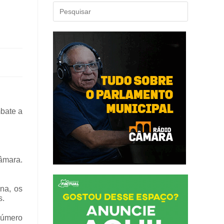
mbate a
âmara.
na, os
s.
número