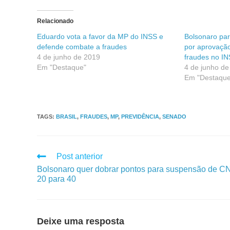
Relacionado
Eduardo vota a favor da MP do INSS e
Bolsonaro pa
defende combate a fraudes
por aprovaçã
4 de junho de 2019
fraudes no I
Em "Destaque"
4 de junho de
Em "Destaque
TAGS
:
BRASIL
,
FRAUDES
,
MP
,
PREVIDÊNCIA
,
SENADO
Post anterior
Bolsonaro quer dobrar pontos para suspensão de C
20 para 40
Deixe uma resposta