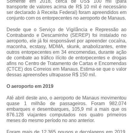
Somente em 2018, cerca de US$ 100 mil (para
transporte de valores acima de R$ 10 mil é necessário
ser declarado à Receita Federal) foram apreendidos em
conjunto com os entorpecentes no aeroporto de Manaus.
Desde que o Serviço de Vigilância e Repressão ao
Contrabando e Descaminho (SEREP) foi instalado no
aeroporto, ele já foi responsável por apreender cocaína,
maconha, ecstasy, MDMA, skunk, anabolizantes, entre
outros entorpecentes em 34 encomendas, durante ação
de combate ao tráfico ilícito de entorpecentes e drogas
afins no Centro de Tratamento de Cartas e Encomendas
(CTCE) dos Correios em Manaus. Estima-se que o valor
dessas apreensões ultrapasse R$ 150 mil.
O aeroporto em 2019
Até abril deste ano, o aeroporto de Manaus movimentou
quase 1 milhão de passageiros. Foram 982.074
embarques e desembarques, 105,9 mil a mais que os
876.128 viajantes computados nos quatro primeiros
meses do mesmo período no ano anterior.
Foram mais de 12.365 pousos e decolagens em 2019,