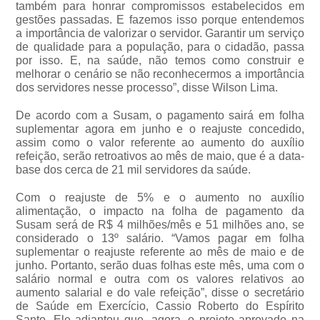
também para honrar compromissos estabelecidos em
gestões passadas. E fazemos isso porque entendemos
a importância de valorizar o servidor. Garantir um serviço
de qualidade para a população, para o cidadão, passa
por isso. E, na saúde, não temos como construir e
melhorar o cenário se não reconhecermos a importância
dos servidores nesse processo”, disse Wilson Lima.
De acordo com a Susam, o pagamento sairá em folha
suplementar agora em junho e o reajuste concedido,
assim como o valor referente ao aumento do auxílio
refeição, serão retroativos ao mês de maio, que é a data-
base dos cerca de 21 mil servidores da saúde.
Com o reajuste de 5% e o aumento no auxílio
alimentação, o impacto na folha de pagamento da
Susam será de R$ 4 milhões/mês e 51 milhões ano, se
considerado o 13º salário. “Vamos pagar em folha
suplementar o reajuste referente ao mês de maio e de
junho. Portanto, serão duas folhas este mês, uma com o
salário normal e outra com os valores relativos ao
aumento salarial e do vale refeição”, disse o secretário
de Saúde em Exercício, Cassio Roberto do Espírito
Santo. Ele adiantou que, agora, o projeto aprovado na