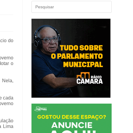
ácio do
overno
dotar o
. Nela,
e cada
overno
culação
a Lima