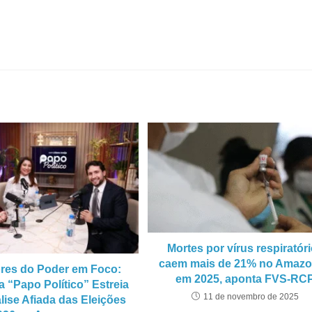
Mortes por vírus respiratór
caem mais de 21% no Amaz
ores do Poder em Foco:
em 2025, aponta FVS-RC
 “Papo Político” Estreia
11 de novembro de 2025
ise Afiada das Eleições