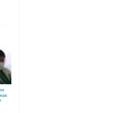
ios
onas
P