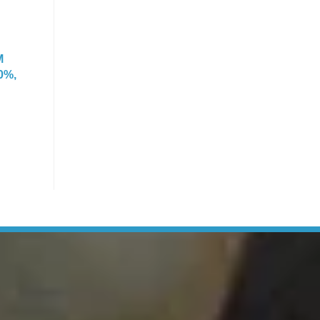
M
0%,