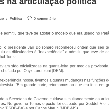
 na articulação política
que
/
Política
0 comentário
a” e admitiu que teve de adotar o modelo que era usado no Pal
o, o presidente Jair Bolsonaro reconheceu ontem que seu g
buiu as dificuldades à “inexperiência” e admitiu que teve de a
hel Temer.
am sido oficializadas na quarta-feira por medida provisória
il, chefiada por Onyx Lorenzoni (DEM).
inexperiência nossa, tivemos algumas mudanças nas funções d
trevista. “Em grande parte, retornamos ao que era feito em g
onde a Secretaria de Governo cuidava simultaneamente da arti
res. No governo Temer, o posto foi ocupado por Geddel Vieir
sahy (PSDB-BA) e por Carlos Marun (MDB-MS).