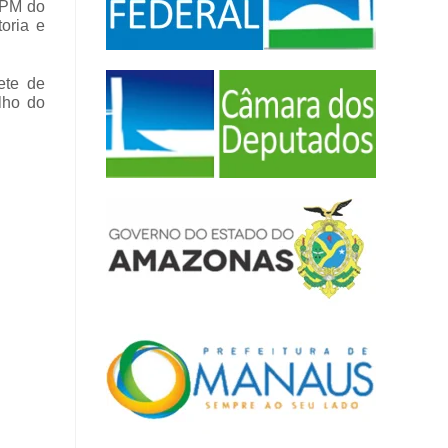
a PM do
toria e
ete de
lho do