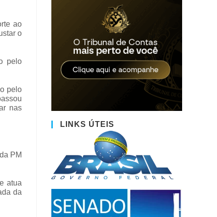
rte ao
ustar o
o pelo
do pelo
 passou
ar nas
LINKS ÚTEIS
r da PM
e atua
çada da