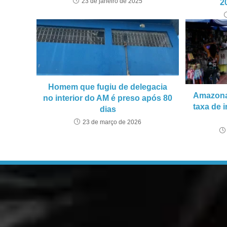
23 de janeiro de 2025
2
Homem que fugiu de delegacia
Amazonas
no interior do AM é preso após 80
taxa de 
dias
23 de março de 2026