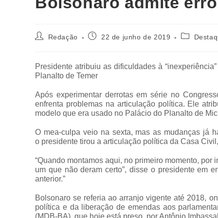
Bolsonaro admite erros
Redação
22 de junho de 2019
Desta
Presidente atribuiu as dificuldades à “inexperiênci
Planalto de Temer
Após experimentar derrotas em série no Congress
enfrenta problemas na articulação política. Ele atri
modelo que era usado no Palácio do Planalto de Mic
O mea-culpa veio na sexta, mas as mudanças já havi
o presidente tirou a articulação política da Casa Civ
“Quando montamos aqui, no primeiro momento, por 
um que não deram certo”, disse o presidente em en
anterior.”
Bolsonaro se referia ao arranjo vigente até 2018, 
política e da liberação de emendas aos parlamenta
(MDB-BA), que hoje está preso, por Antônio Imbas