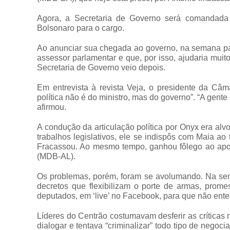
Agora, a Secretaria de Governo será comandada
Bolsonaro para o cargo.
Ao anunciar sua chegada ao governo, na semana pass
assessor parlamentar e que, por isso, ajudaria mui
Secretaria de Governo veio depois.
Em entrevista à revista Veja, o presidente da Câ
política não é do ministro, mas do governo”. “A gente 
afirmou.
A condução da articulação política por Onyx era alvo
trabalhos legislativos, ele se indispôs com Maia ao 
Fracassou. Ao mesmo tempo, ganhou fôlego ao apoi
(MDB-AL).
Os problemas, porém, foram se avolumando. Na se
decretos que flexibilizam o porte de armas, pro
deputados, em ‘live’ no Facebook, para que não enter
Líderes do Centrão costumavam desferir as críticas
dialogar e tentava “criminalizar” todo tipo de negoci