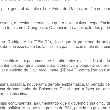
 pelo general da ativa Luiz Eduardo Ramos, recém-nomea
ada, o presidente enfatizou que o auxiliar tivera experiênc
to no trato com o Congresso. O anúncio da ampliação dos pod
mara, Rodrigo Maia (DEM-RJ), disse que “o problema da artic
sabe que isso não é tão fácil sem a participação direta do presi
 de críticas por parlamentares de diferentes matizes. Na abert
tentar costurar uma candidatura alternativa e bloquear sua ree
ar a eleição de Davi Alcolumbre (DEM-AP) contra Renan Cal
mana passada, houve uma derrota emblemática. O Senado de
messa de campanha de Bolsonaro. Ele chegou a fazer um ape
rem a iniciativa.
 mais contundentes, argumentando que o governo tinha dificul
ação política. Mas, até integrantes do PSL, partido do governo,