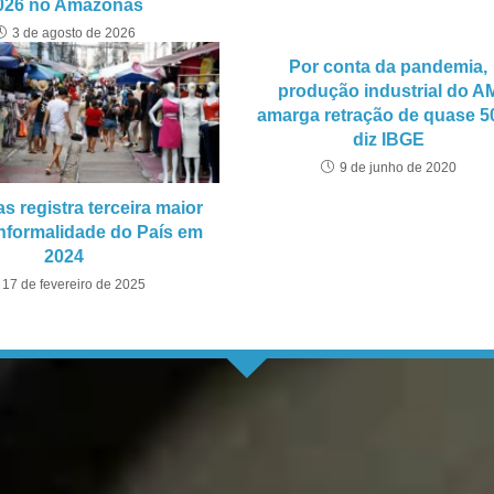
026 no Amazonas
3 de agosto de 2026
Por conta da pandemia,
produção industrial do A
amarga retração de quase 5
diz IBGE
9 de junho de 2020
 registra terceira maior
informalidade do País em
2024
17 de fevereiro de 2025