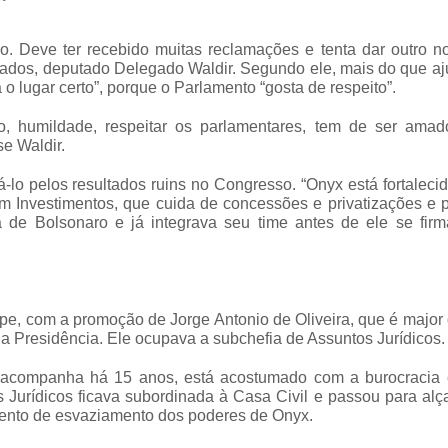
. Deve ter recebido muitas reclamações e tenta dar outro no
ados, deputado Delegado Waldir. Segundo ele, mais do que aj
o lugar certo”, porque o Parlamento “gosta de respeito”.
tico, humildade, respeitar os parlamentares, tem de ser amad
se Waldir.
-lo pelos resultados ruins no Congresso. “Onyx está fortaleci
em Investimentos, que cuida de concessões e privatizações e
a de Bolsonaro e já integrava seu time antes de ele se firm
ipe, com a promoção de Jorge Antonio de Oliveira, que é majo
da Presidência. Ele ocupava a subchefia de Assuntos Jurídicos.
 acompanha há 15 anos, está acostumado com a burocracia 
s Jurídicos ficava subordinada à Casa Civil e passou para al
mento de esvaziamento dos poderes de Onyx.