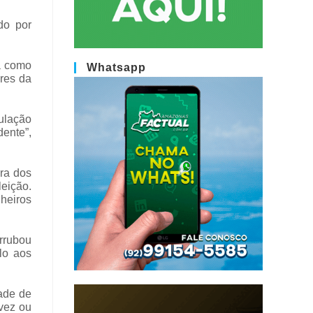
do por
ia como
Whatsapp
eres da
ulação
dente”,
ura dos
leição.
heiros
rrubou
lo aos
dade de
 vez ou